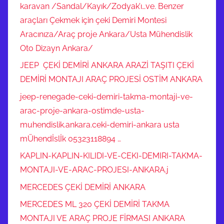
karavan /Sandal/Kayık/Zodyak’ı…ve. Benzer
araçları Çekmek için çeki Demiri Montesi
Aracınıza/Araç proje Ankara/Usta Mühendislik
Oto Dizayn Ankara/
JEEP ÇEKİ DEMİRİ ANKARA ARAZİ TAŞITI ÇEKİ
DEMİRİ MONTAJI ARAÇ PROJESİ OSTİM ANKARA
jeep-renegade-ceki-demiri-takma-montaji-ve-
arac-proje-ankara-ostimde-usta-
muhendislik.ankara.ceki-demiri-ankara usta
mÜhendİslİk 05323118894 …
KAPLIN-KAPLIN-KILIDI-VE-CEKI-DEMIRI-TAKMA-
MONTAJI-VE-ARAC-PROJESI-ANKARA.j
MERCEDES ÇEKİ DEMİRİ ANKARA
MERCEDES ML 320 ÇEKİ DEMİRİ TAKMA
MONTAJI VE ARAÇ PROJE FİRMASI ANKARA