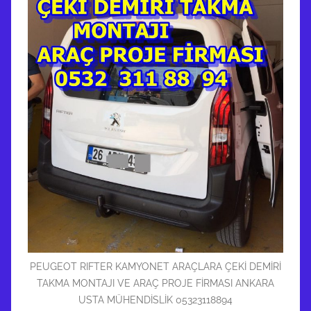
PEUGEOT RIFTER KAMYONET ARAÇLARA ÇEKİ DEMİRİ
TAKMA MONTAJI VE ARAÇ PROJE FİRMASI ANKARA
USTA MÜHENDİSLİK 05323118894