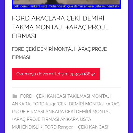
FORD ARAÇLARA ÇEKİ DEMİRİ
TAKMA MONTAJI +ARAÇ PROJE
FİRMASI
FORD ÇEKİ DEMİRİ MONTAJI +ARAÇ PROJE
FİRMASI
Okumaya devam+ iletişim:05323118894
FORD ~ÇEKİ KANCASI TAKILMASI MONTAJI
ANKARA
,
FORD Kuga*ÇEKİ DEMİRİ MONTAJI +ARAÇ
PROJE FİRMASI ANKARA ÇEKİ DEMİRİ MONTAJI
+ARAÇ PROJE FİRMASI ANKARA USTA
MÜHENDİSLİK
,
FORD Ranger -~ÇEKİ KANCASI