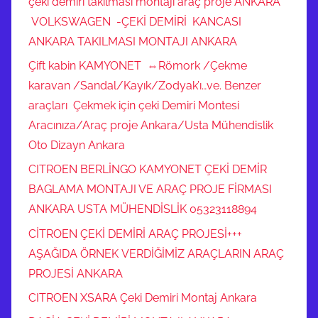
çeki demiri takılması montajı araç proje ANKARA
VOLKSWAGEN -ÇEKİ DEMİRİ KANCASI
ANKARA TAKILMASI MONTAJI ANKARA
Çift kabin KAMYONET ⇔Römork /Çekme
karavan /Sandal/Kayık/Zodyak’ı…ve. Benzer
araçları Çekmek için çeki Demiri Montesi
Aracınıza/Araç proje Ankara/Usta Mühendislik
Oto Dizayn Ankara
CITROEN BERLİNGO KAMYONET ÇEKİ DEMİR
BAGLAMA MONTAJI VE ARAÇ PROJE FİRMASI
ANKARA USTA MÜHENDİSLİK 05323118894
CİTROEN ÇEKİ DEMİRİ ARAÇ PROJESİ+++
AŞAĞIDA ÖRNEK VERDİĞİMİZ ARAÇLARIN ARAÇ
PROJESİ ANKARA
CITROEN XSARA Çeki Demiri Montaj Ankara