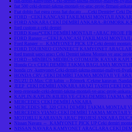
fiat-doblo-kamyonet-Ceki-demiri-takma-montaj-maliyeti-fiyatlar
fıat 500 çeki-demiri-takma-montaji-ve-arac-proje-firmasi-ankar
Fıat doblo fıat egea cross fıat ducato ….Çeki Demiri↵ Çeki Demi
FORD ~ÇEKİ KANCASI TAKILMASI MONTAJI ANKA
FORD ANKARA ÇEKİ DEMİRİ ANKARA.-ROMORK.KA
ford custom a çeki demiri
FORD Kuga*ÇEKİ DEMİRİ MONTAJI +ARAÇ PROJE F
FORD Ranger -~ÇEKİ KANCASI TAKILMASI MONTAJ
Ford Ranger ⇔ KAMYONET PICK UP Çeki demiri monta
FORD TOURNEO CONNEECT KAMYONET ARAÇLARA ÇE
ford transit şapçı araçı Çeki Demiri takma Montajı ve araç pro
FORD⇔MİNİBÜS MİDİBÜS OTOMATİK KAYAR KAPI
Honda Cr v ÇEKİ DEMİRİ TAKMA BAGLAMA MONTAJI
honda crv -kamyonet-Ceki-demiri-takma-montaj-maliyeti-fiy
HONDA CRV ÇEKİ DEMİRİ TAKMA MONTAJI VE ARA
ISUZU D-Max: Çift kabin ⇔Römork /Çekme karavan /Sandal/Ka
JEEP ÇEKİ DEMİRİ ANKARA ARAZİ TAŞITI ÇEKİ DE
jeep-renegade-ceki-demiri-takma-montaji-ve-arac-proje-ankar
KAPLIN-KAPLIN-KILIDI-VE-CEKI-DEMIRI-TAKMA-M
MERCEDES ÇEKİ DEMİRİ ANKARA
MERCEDES ML 320 ÇEKİ DEMİRİ TAKMA MONTAJI V
MERCEDES VIANO ÇEKİ DEMİRİ TAKMA MONTAJI V
MOTORLU KARAVAN ARAÇ PROJESİ ANKARA DUCAT
Nissan Navara ⇔ KAMYONET PICK UP Çeki demiri montajı 
NISSAN NAVARA KAMYONET ARAÇLARA ÇEKİ DEMİ