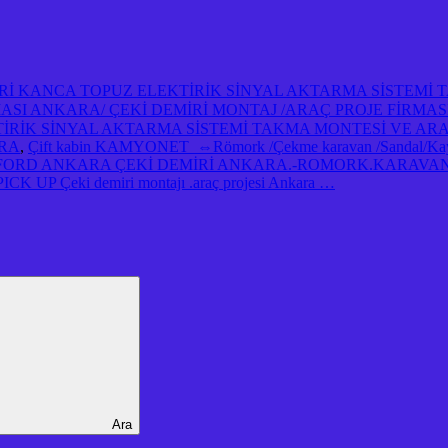
İRİ KANCA TOPUZ ELEKTİRİK SİNYAL AKTARMA SİSTEMİ
İRMASI ANKARA/ ÇEKİ DEMİRİ MONTAJ /ARAÇ PROJE FİRMA
TİRİK SİNYAL AKTARMA SİSTEMİ TAKMA MONTESİ VE AR
ARA
,
Çift kabin KAMYONET ⇔Römork /Çekme karavan /Sandal/Kayık/
FORD ANKARA ÇEKİ DEMİRİ ANKARA.-ROMORK.KARAVAN 
UP Çeki demiri montajı .araç projesi Ankara …
Ara