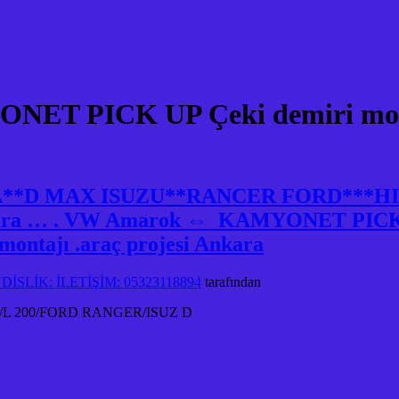
ET PICK UP Çeki demiri monta
RA**D MAX ISUZU**RANCER FORD***
Ankara … . VW Amarok ⇔ KAMYONET PICK UP
ontajı .araç projesi Ankara
SLİK: İLETİŞİM: 05323118894
tarafından
 200/FORD RANGER/ISUZ D