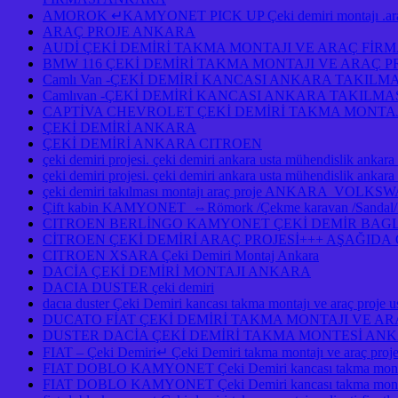
AMOROK ↵KAMYONET PICK UP Çeki demiri montajı .araç 
ARAÇ PROJE ANKARA
AUDİ ÇEKİ DEMİRİ TAKMA MONTAJI VE ARAÇ FİR
BMW 116 ÇEKİ DEMİRİ TAKMA MONTAJI VE ARAÇ 
Camlı Van -ÇEKİ DEMİRİ KANCASI ANKARA TAKILM
Camlıvan -ÇEKİ DEMİRİ KANCASI ANKARA TAKILM
CAPTİVA CHEVROLET ÇEKİ DEMİRİ TAKMA MONTAJ
ÇEKİ DEMİRİ ANKARA
ÇEKİ DEMİRİ ANKARA CITROEN
çeki demiri projesi. çeki demiri ankara usta mühendislik ankara
çeki demiri projesi. çeki demiri ankara usta mühendislik anka
çeki demiri takılması montajı araç proje ANKAR
Çift kabin KAMYONET ⇔Römork /Çekme karavan /Sandal/Kayık
CITROEN BERLİNGO KAMYONET ÇEKİ DEMİR BAGLA
CİTROEN ÇEKİ DEMİRİ ARAÇ PROJESİ+++ AŞAĞID
CITROEN XSARA Çeki Demiri Montaj Ankara
DACİA ÇEKİ DEMİRİ MONTAJI ANKARA
DACIA DUSTER çeki demiri
dacıa duster Çeki Demiri kancası takma montajı ve araç pro
DUCATO FİAT ÇEKİ DEMİRİ TAKMA MONTAJI VE A
DUSTER DACİA ÇEKİ DEMİRİ TAKMA MONTESİ A
FIAT – Çeki Demiri↵ Çeki Demiri takma montajı ve araç pro
FIAT DOBLO KAMYONET Çeki Demiri kancası takma montaj
FIAT DOBLO KAMYONET Çeki Demiri kancası takma montajı