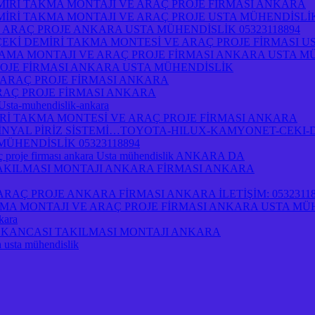
İRİ TAKMA MONTAJI VE ARAÇ PROJE FİRMASI ANKARA
İRİ TAKMA MONTAJI VE ARAÇ PROJE USTA MÜHENDİSLİ
 ARAÇ PROJE ANKARA USTA MÜHENDİSLİK 05323118894
ÇEKİ DEMİRİ TAKMA MONTESİ VE ARAÇ PROJE FİRMASI U
AMA MONTAJI VE ARAÇ PROJE FİRMASI ANKARA USTA M
OJE FİRMASI ANKARA USTA MÜHENDİSLİK
 ARAÇ PROJE FİRMASI ANKARA
RAÇ PROJE FİRMASI ANKARA
-Usta-muhendislik-ankara
İ TAKMA MONTESİ VE ARAÇ PROJE FİRMASI ANKARA
NYAL PİRİZ SİSTEMİ…TOYOTA-HILUX-KAMYONET-CEKI-D
ÜHENDİSLİK 05323118894
 proje firması ankara Usta mühendislik ANKARA DA
 TAKILMASI MONTAJI ANKARA FİRMASI ANKARA
AÇ PROJE ANKARA FİRMASI ANKARA İLETİŞİM: 05323118
A MONTAJI VE ARAÇ PROJE FİRMASI ANKARA USTA MÜ
kara
İRİ KANCASI TAKILMASI MONTAJI ANKARA
a usta mühendislik