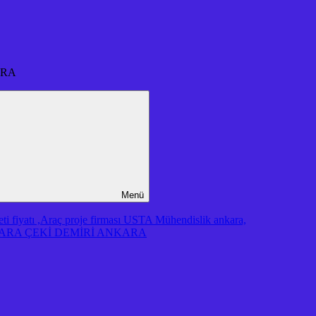
ARA
Menü
iyatı ,Araç proje firması USTA Mühendislik ankara,
RA ÇEKİ DEMİRİ ANKARA