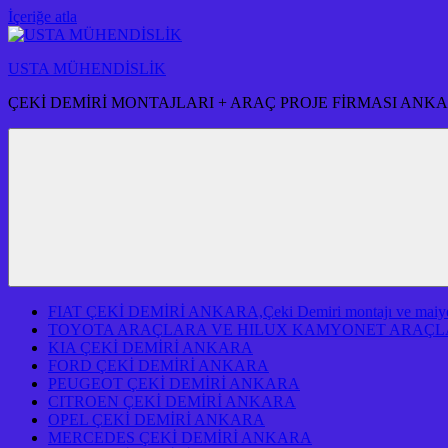
İçeriğe atla
USTA MÜHENDİSLİK
ÇEKİ DEMİRİ MONTAJLARI + ARAÇ PROJE FİRMASI ANK
FIAT ÇEKİ DEMİRİ ANKARA,Çeki Demiri montajı ve maiyeti f
TOYOTA ARAÇLARA VE HILUX KAMYONET ARAÇLA
KIA ÇEKİ DEMİRİ ANKARA
FORD ÇEKİ DEMİRİ ANKARA
PEUGEOT ÇEKİ DEMİRİ ANKARA
CITROEN ÇEKİ DEMİRİ ANKARA
OPEL ÇEKİ DEMİRİ ANKARA
MERCEDES ÇEKİ DEMİRİ ANKARA