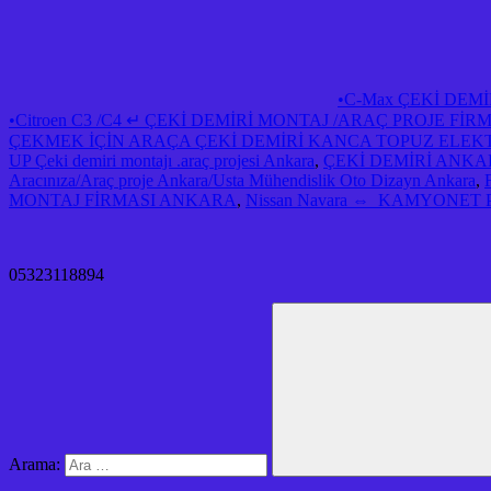
•C-Max ÇEKİ DEM
•Citroen C3 /C4 ↵ ÇEKİ DEMİRİ MONTAJ /ARAÇ PROJE F
ÇEKMEK İÇİN ARAÇA ÇEKİ DEMİRİ KANCA TOPUZ ELEK
UP Çeki demiri montajı .araç projesi Ankara
,
ÇEKİ DEMİRİ ANK
Aracınıza/Araç proje Ankara/Usta Mühendislik Oto Dizayn Ankara
,
MONTAJ FİRMASI ANKARA
,
Nissan Navara ⇔ KAMYONET PICK 
05323118894
Arama: