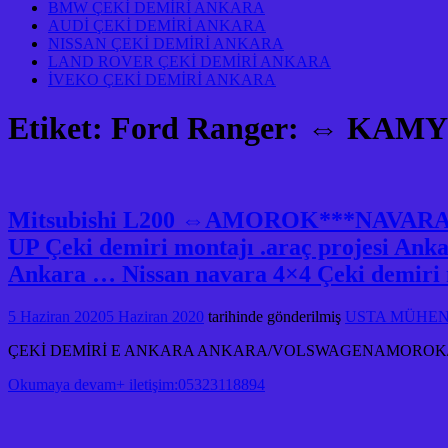
BMW ÇEKİ DEMİRİ ANKARA
AUDİ ÇEKİ DEMİRİ ANKARA
NISSAN ÇEKİ DEMİRİ ANKARA
LAND ROVER ÇEKİ DEMİRİ ANKARA
İVEKO ÇEKİ DEMİRİ ANKARA
Etiket:
Ford Ranger: ⇔ KAMYON
Mitsubishi L200 ⇔AMOROK***NAVA
UP Çeki demiri montajı .araç projesi 
Ankara … Nissan navara 4×4 Çeki demiri m
5 Haziran 2020
5 Haziran 2020
tarihinde gönderilmiş
USTA MÜHENDİ
ÇEKİ DEMİRİ E ANKARA ANKARA/VOLSWAGENAMOROK/L
Okumaya devam+ iletişim:05323118894