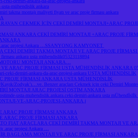
i-ceki-demiri-ankara-da-arac-projesi-ankara
a-usta-mühendislik ankara
ri takma montajı maliyeti fiyatı ve araç proje firması ankara
RA
RAVAN ÇEKMEK İÇİN ÇEKİ DEMİRİ MONTAJI+ARAÇ PROJ
İRMASI ANKARA ÇEKİ DEMİRİ MONTAJI +ARAÇ PROJE Fİ
I ANKARA
jı .araç projesi Ankara …SSANYONG KAMYONET
Kİ DEMİRİ TAKMA MONTAJI VE ARAÇ PROJE FİRMASI A
je firması ankara usta mühendislik05323118894
 MOTORU MONTAJI ANKARA…
 VE ARAÇ PROJE FİRMASI USTA MÜHENDİSLİK ANKARA 05
atlari-ceki-demiri-ankara-da-arac-projesi-ankara USTA MÜHENDİSLİK
Ç PROJE FİRMASI ANKARA USTA MÜHENDİSLİK
yık/Zodyak’ı…ve. Benzer araçları Çekmek için çeki Demiri Montesi
MİRİ MONTAJI ARAÇ PROJESİ OSTİM ANKARA
a-ostimde-usta-muhendislik.ankara.ceki-demiri-ankara usta mÜhendİsl
ONTAJI-VE-ARAC-PROJESI-ANKARA.j
E ARAÇ PROJE FİRMASI ANKARA
E ARAÇ PROJE FİRMASI ANKARA
O FIAT ARAÇLARA ÇEKİ DEMİRİ TAKMA MONTAJI VE AR
.araç projesi Ankara …
R BAGLAMA MONTAJI VE ARAÇ PROJE FİRMASI ANKARA