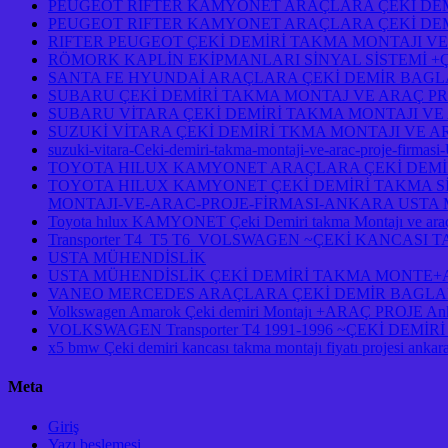
PEUGEOT RIFTER KAMYONET ARAÇLARA ÇEKİ DEM
PEUGEOT RIFTER KAMYONET ARAÇLARA ÇEKİ DEM
RIFTER PEUGEOT ÇEKİ DEMİRİ TAKMA MONTAJI VE
RÖMORK KAPLİN EKİPMANLARI SİNYAL SİSTEMİ +
SANTA FE HYUNDAİ ARAÇLARA ÇEKİ DEMİR BAGL
SUBARU ÇEKİ DEMİRİ TAKMA MONTAJ VE ARAÇ PR
SUBARU VİTARA ÇEKİ DEMİRİ TAKMA MONTAJI VE
SUZUKİ VİTARA ÇEKİ DEMİRİ TKMA MONTAJI VE A
suzuki-vitara-Ceki-demiri-takma-montaji-ve-arac-proje-firmasi
TOYOTA HILUX KAMYONET ARAÇLARA ÇEKİ DEMİR
TOYOTA HILUX KAMYONET ÇEKİ DEMİRİ TAKMA Sİ
MONTAJI-VE-ARAC-PROJE-FİRMASI-ANKARA USTA M
Toyota hılux KAMYONET Çeki Demiri takma Montajı ve araç
Transporter T4 T5 T6 VOLSWAGEN ~ÇEKİ KANCASI
USTA MÜHENDİSLİK
USTA MÜHENDİSLİK ÇEKİ DEMİRİ TAKMA MONTE+AR
VANEO MERCEDES ARAÇLARA ÇEKİ DEMİR BAGLAM
Volkswagen Amarok Çeki demiri Montajı +ARAÇ PROJE An
VOLKSWAGEN Transporter T4 1991-1996 ~ÇEKİ DEM
x5 bmw Çeki demiri kancası takma montajı fiyatı projesi ankar
Meta
Giriş
Yazı beslemesi