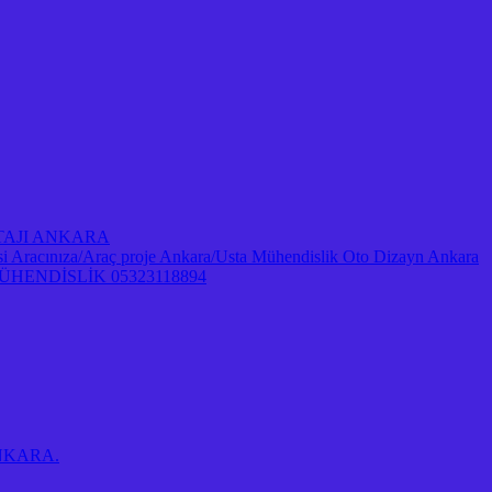
NTAJI ANKARA
Aracınıza/Araç proje Ankara/Usta Mühendislik Oto Dizayn Ankara
ENDİSLİK 05323118894
 ANKARA.