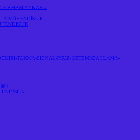
K FİRMASI ANKARA
STA MÜHENDİSLİK
ÜHENDİSLİK
EMIRI-TAKMA-SIGNAL-PIRIZ-SISTEMI-BAGLAMA-
894
HENDİSLİK