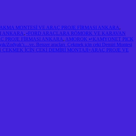
 TAKMA MONTESİ VE ARAÇ PROJE FİRMASI ANKARA
,
SI ANKARA
,
•FORD ARAÇLARA RÖMORK VE KARAVAN
AÇ PROJE FİRMASI ANKARA
,
AMOROK ↵KAMYONET PICK
Zodyak’ı…ve. Benzer araçları Çekmek için çeki Demiri Montesi
ÇEKMEK İÇİN ÇEKİ DEMİRİ MONTAJI+ARAÇ PROJE VE