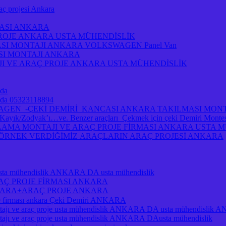
projesi Ankara
MASI ANKARA
PROJE ANKARA USTA MÜHENDİSLİK
ASI MONTAJI ANKARA VOLKSWAGEN Panel Van
ASI MONTAJI ANKARA
I VE ARAÇ PROJE ANKARA USTA MÜHENDİSLİK
 da
ra da 05323118894
A VOLKSWAGEN -ÇEKİ DEMİRİ KANCASI ANKARA TAKILMASI MO
/Zodyak’ı…ve. Benzer araçları Çekmek için çeki Demiri Montesi 
MA MONTAJI VE ARAÇ PROJE FİRMASI ANKARA USTA MÜH
A ÖRNEK VERDİĞİMİZ ARAÇLARIN ARAÇ PROJESİ ANKARA
je usta mühendislik ANKARA DA usta mühendislik
RAÇ PROJE FİRMASI ANKARA
NKARA+ARAÇ PROJE ANKARA
je firması ankara Çeki Demiri ANKARA
ı ve araç proje usta mühendislik ANKARA DA usta mühendislik
 ve araç proje usta mühendislik ANKARA DAusta mühendislik