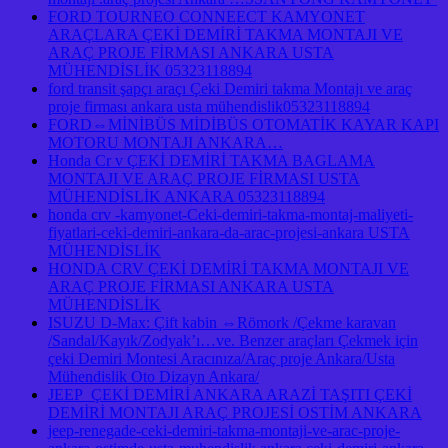
FORD TOURNEO CONNEECT KAMYONET
ARAÇLARA ÇEKİ DEMİRİ TAKMA MONTAJI VE
ARAÇ PROJE FİRMASI ANKARA USTA
MÜHENDİSLİK 05323118894
ford transit şapçı araçı Çeki Demiri takma Montajı ve araç
proje firması ankara usta mühendislik05323118894
FORD⇔MİNİBÜS MİDİBÜS OTOMATİK KAYAR KAPI
MOTORU MONTAJI ANKARA…
Honda Cr v ÇEKİ DEMİRİ TAKMA BAGLAMA
MONTAJI VE ARAÇ PROJE FİRMASI USTA
MÜHENDİSLİK ANKARA 05323118894
honda crv -kamyonet-Ceki-demiri-takma-montaj-maliyeti-
fiyatlari-ceki-demiri-ankara-da-arac-projesi-ankara USTA
MÜHENDİSLİK
HONDA CRV ÇEKİ DEMİRİ TAKMA MONTAJI VE
ARAÇ PROJE FİRMASI ANKARA USTA
MÜHENDİSLİK
ISUZU D-Max: Çift kabin ⇔Römork /Çekme karavan
/Sandal/Kayık/Zodyak’ı…ve. Benzer araçları Çekmek için
çeki Demiri Montesi Aracınıza/Araç proje Ankara/Usta
Mühendislik Oto Dizayn Ankara/
JEEP ÇEKİ DEMİRİ ANKARA ARAZİ TAŞITI ÇEKİ
DEMİRİ MONTAJI ARAÇ PROJESİ OSTİM ANKARA
jeep-renegade-ceki-demiri-takma-montaji-ve-arac-proje-