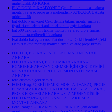
mühendislik ANKARA.
FIAT DOBLO KAMYONET Çeki Demiri kancası takma
montajı ve araç proje usta mühendislik ANKARA DAusta
mühendislik
fiat-doblo-kamyonet-Ceki-demiri-takma-montaj-maliyeti-
fiyatlari-ceki-demiri-ankara-da-arac-projesi-ankara
fıat 500 çeki-demiri-takma-montaji-ve-arac-proje-firmasi-
ankara-usta-mühendislik ankara
Fıat doblo fıat egea cross fıat ducato ….Çeki Demiri↵ Çeki
Demiri takma montajı maliyeti fiyatı ve araç proje firması
ankara
FORD ~ÇEKİ KANCASI TAKILMASI MONTAJI
ANKARA
FORD ANKARA ÇEKİ DEMİRİ ANKARA.-
ROMORK.KARAVAN ÇEKMEK İÇİN ÇEKİ DEMİRİ
MONTAJI+ARAÇ PROJE VE MONTAJ FİRMASI
ANKARA
ford custom a çeki demiri
FORD Kuga*ÇEKİ DEMİRİ MONTAJI +ARAÇ PROJE
FİRMASI ANKARA ÇEKİ DEMİRİ MONTAJI +ARAÇ
PROJE FİRMASI ANKARA USTA MÜHENDİSLİK
FORD Ranger -~ÇEKİ KANCASI TAKILMASI
MONTAJI ANKARA
Ford Ranger ⇔ KAMYONET PICK UP Çeki demiri
montajı .araç projesi Ankara …SSANYONG KAMYONET