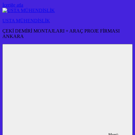
İçeriğe atla
USTA MÜHENDİSLİK
ÇEKİ DEMİRİ MONTAJLARI + ARAÇ PROJE FİRMASI
ANKARA
Menü