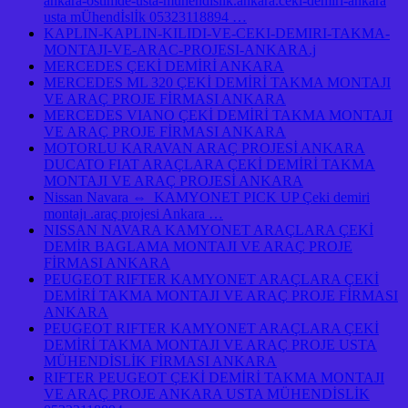
ankara-ostimde-usta-muhendislik.ankara.ceki-demiri-ankara
usta mÜhendİslİk 05323118894 …
KAPLIN-KAPLIN-KILIDI-VE-CEKI-DEMIRI-TAKMA-
MONTAJI-VE-ARAC-PROJESI-ANKARA.j
MERCEDES ÇEKİ DEMİRİ ANKARA
MERCEDES ML 320 ÇEKİ DEMİRİ TAKMA MONTAJI
VE ARAÇ PROJE FİRMASI ANKARA
MERCEDES VIANO ÇEKİ DEMİRİ TAKMA MONTAJI
VE ARAÇ PROJE FİRMASI ANKARA
MOTORLU KARAVAN ARAÇ PROJESİ ANKARA
DUCATO FIAT ARAÇLARA ÇEKİ DEMİRİ TAKMA
MONTAJI VE ARAÇ PROJESİ ANKARA
Nissan Navara ⇔ KAMYONET PICK UP Çeki demiri
montajı .araç projesi Ankara …
NISSAN NAVARA KAMYONET ARAÇLARA ÇEKİ
DEMİR BAGLAMA MONTAJI VE ARAÇ PROJE
FİRMASI ANKARA
PEUGEOT RIFTER KAMYONET ARAÇLARA ÇEKİ
DEMİRİ TAKMA MONTAJI VE ARAÇ PROJE FİRMASI
ANKARA
PEUGEOT RIFTER KAMYONET ARAÇLARA ÇEKİ
DEMİRİ TAKMA MONTAJI VE ARAÇ PROJE USTA
MÜHENDİSLİK FİRMASI ANKARA
RIFTER PEUGEOT ÇEKİ DEMİRİ TAKMA MONTAJI
VE ARAÇ PROJE ANKARA USTA MÜHENDİSLİK