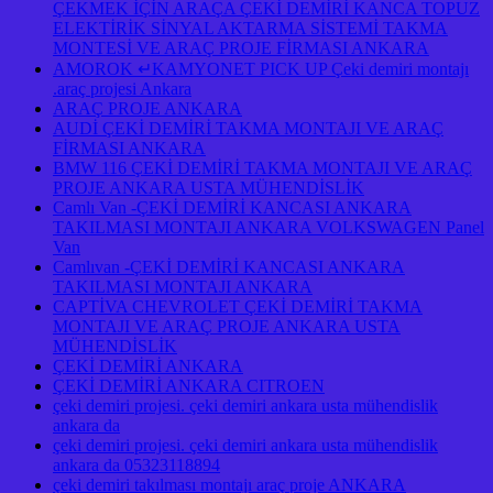
ÇEKMEK İÇİN ARAÇA ÇEKİ DEMİRİ KANCA TOPUZ
ELEKTİRİK SİNYAL AKTARMA SİSTEMİ TAKMA
MONTESİ VE ARAÇ PROJE FİRMASI ANKARA
AMOROK ↵KAMYONET PICK UP Çeki demiri montajı
.araç projesi Ankara
ARAÇ PROJE ANKARA
AUDİ ÇEKİ DEMİRİ TAKMA MONTAJI VE ARAÇ
FİRMASI ANKARA
BMW 116 ÇEKİ DEMİRİ TAKMA MONTAJI VE ARAÇ
PROJE ANKARA USTA MÜHENDİSLİK
Camlı Van -ÇEKİ DEMİRİ KANCASI ANKARA
TAKILMASI MONTAJI ANKARA VOLKSWAGEN Panel
Van
Camlıvan -ÇEKİ DEMİRİ KANCASI ANKARA
TAKILMASI MONTAJI ANKARA
CAPTİVA CHEVROLET ÇEKİ DEMİRİ TAKMA
MONTAJI VE ARAÇ PROJE ANKARA USTA
MÜHENDİSLİK
ÇEKİ DEMİRİ ANKARA
ÇEKİ DEMİRİ ANKARA CITROEN
çeki demiri projesi. çeki demiri ankara usta mühendislik
ankara da
çeki demiri projesi. çeki demiri ankara usta mühendislik
ankara da 05323118894
çeki demiri takılması montajı araç proje ANKARA