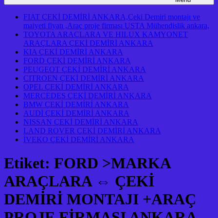
FIAT ÇEKİ DEMİRİ ANKARA,Çeki Demiri montajı ve
maiyeti fiyatı ,Araç proje firması USTA Mühendislik ankara,
TOYOTA ARAÇLARA VE HILUX KAMYONET
ARAÇLARA ÇEKİ DEMİRİ ANKARA
KIA ÇEKİ DEMİRİ ANKARA
FORD ÇEKİ DEMİRİ ANKARA
PEUGEOT ÇEKİ DEMİRİ ANKARA
CITROEN ÇEKİ DEMİRİ ANKARA
OPEL ÇEKİ DEMİRİ ANKARA
MERCEDES ÇEKİ DEMİRİ ANKARA
BMW ÇEKİ DEMİRİ ANKARA
AUDİ ÇEKİ DEMİRİ ANKARA
NISSAN ÇEKİ DEMİRİ ANKARA
LAND ROVER ÇEKİ DEMİRİ ANKARA
İVEKO ÇEKİ DEMİRİ ANKARA
Etiket:
FORD >MARKA
ARAÇLARA ⇔ ÇEKİ
DEMİRİ MONTAJI +ARAÇ
PROJE FİRMASI ANKARA