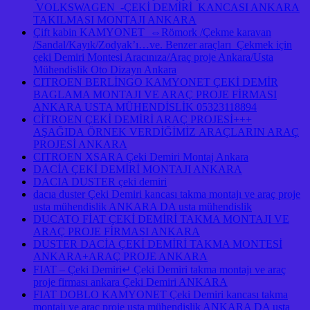
VOLKSWAGEN -ÇEKİ DEMİRİ KANCASI ANKARA
TAKILMASI MONTAJI ANKARA
Çift kabin KAMYONET ⇔Römork /Çekme karavan
/Sandal/Kayık/Zodyak’ı…ve. Benzer araçları Çekmek için
çeki Demiri Montesi Aracınıza/Araç proje Ankara/Usta
Mühendislik Oto Dizayn Ankara
CITROEN BERLİNGO KAMYONET ÇEKİ DEMİR
BAGLAMA MONTAJI VE ARAÇ PROJE FİRMASI
ANKARA USTA MÜHENDİSLİK 05323118894
CİTROEN ÇEKİ DEMİRİ ARAÇ PROJESİ+++
AŞAĞIDA ÖRNEK VERDİĞİMİZ ARAÇLARIN ARAÇ
PROJESİ ANKARA
CITROEN XSARA Çeki Demiri Montaj Ankara
DACİA ÇEKİ DEMİRİ MONTAJI ANKARA
DACIA DUSTER çeki demiri
dacıa duster Çeki Demiri kancası takma montajı ve araç proje
usta mühendislik ANKARA DA usta mühendislik
DUCATO FİAT ÇEKİ DEMİRİ TAKMA MONTAJI VE
ARAÇ PROJE FİRMASI ANKARA
DUSTER DACİA ÇEKİ DEMİRİ TAKMA MONTESİ
ANKARA+ARAÇ PROJE ANKARA
FIAT – Çeki Demiri↵ Çeki Demiri takma montajı ve araç
proje firması ankara Çeki Demiri ANKARA
FIAT DOBLO KAMYONET Çeki Demiri kancası takma
montajı ve araç proje usta mühendislik ANKARA DA usta