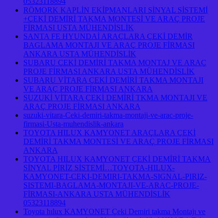
05323118894
RÖMORK KAPLİN EKİPMANLARI SİNYAL SİSTEMİ
+ÇEKİ DEMİRİ TAKMA MONTESİ VE ARAÇ PROJE
FİRMASI USTA MÜHENDİSLİK
SANTA FE HYUNDAİ ARAÇLARA ÇEKİ DEMİR
BAGLAMA MONTAJI VE ARAÇ PROJE FİRMASI
ANKARA USTA MÜHENDİSLİK
SUBARU ÇEKİ DEMİRİ TAKMA MONTAJ VE ARAÇ
PROJE FİRMASI ANKARA USTA MÜHENDİSLİK
SUBARU VİTARA ÇEKİ DEMİRİ TAKMA MONTAJI
VE ARAÇ PROJE FİRMASI ANKARA
SUZUKİ VİTARA ÇEKİ DEMİRİ TKMA MONTAJI VE
ARAÇ PROJE FİRMASI ANKARA
suzuki-vitara-Ceki-demiri-takma-montaji-ve-arac-proje-
firmasi-Usta-muhendislik-ankara
TOYOTA HILUX KAMYONET ARAÇLARA ÇEKİ
DEMİRİ TAKMA MONTESİ VE ARAÇ PROJE FİRMASI
ANKARA
TOYOTA HILUX KAMYONET ÇEKİ DEMİRİ TAKMA
SİNYAL PİRİZ SİSTEMİ…TOYOTA-HILUX-
KAMYONET-CEKI-DEMIRI-TAKMA-SIGNAL-PIRIZ-
SISTEMI-BAGLAMA-MONTAJI-VE-ARAC-PROJE-
FİRMASI-ANKARA USTA MÜHENDİSLİK
05323118894
Toyota hılux KAMYONET Çeki Demiri takma Montajı ve