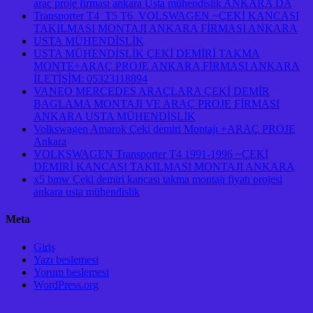
araç proje firması ankara Usta mühendislik ANKARA DA
Transporter T4 T5 T6 VOLSWAGEN ~ÇEKİ KANCASI
TAKILMASI MONTAJI ANKARA FİRMASI ANKARA
USTA MÜHENDİSLİK
USTA MÜHENDİSLİK ÇEKİ DEMİRİ TAKMA
MONTE+ARAÇ PROJE ANKARA FİRMASI ANKARA
İLETİŞİM: 05323118894
VANEO MERCEDES ARAÇLARA ÇEKİ DEMİR
BAGLAMA MONTAJI VE ARAÇ PROJE FİRMASI
ANKARA USTA MÜHENDİSLİK
Volkswagen Amarok Çeki demiri Montajı +ARAÇ PROJE
Ankara
VOLKSWAGEN Transporter T4 1991-1996 ~ÇEKİ
DEMİRİ KANCASI TAKILMASI MONTAJI ANKARA
x5 bmw Çeki demiri kancası takma montajı fiyatı projesi
ankara usta mühendislik
Meta
Giriş
Yazı beslemesi
Yorum beslemesi
WordPress.org