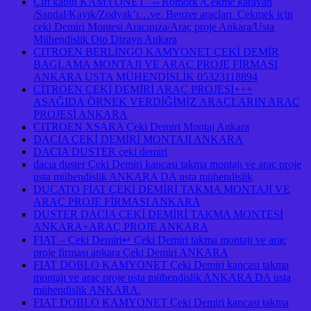
Çift kabin KAMYONET ⇔Römork /Çekme karavan
/Sandal/Kayık/Zodyak’ı…ve. Benzer araçları Çekmek için
çeki Demiri Montesi Aracınıza/Araç proje Ankara/Usta
Mühendislik Oto Dizayn Ankara
CITROEN BERLİNGO KAMYONET ÇEKİ DEMİR
BAGLAMA MONTAJI VE ARAÇ PROJE FİRMASI
ANKARA USTA MÜHENDİSLİK 05323118894
CİTROEN ÇEKİ DEMİRİ ARAÇ PROJESİ+++
AŞAĞIDA ÖRNEK VERDİĞİMİZ ARAÇLARIN ARAÇ
PROJESİ ANKARA
CITROEN XSARA Çeki Demiri Montaj Ankara
DACİA ÇEKİ DEMİRİ MONTAJI ANKARA
DACIA DUSTER çeki demiri
dacıa duster Çeki Demiri kancası takma montajı ve araç proje
usta mühendislik ANKARA DA usta mühendislik
DUCATO FİAT ÇEKİ DEMİRİ TAKMA MONTAJI VE
ARAÇ PROJE FİRMASI ANKARA
DUSTER DACİA ÇEKİ DEMİRİ TAKMA MONTESİ
ANKARA+ARAÇ PROJE ANKARA
FIAT – Çeki Demiri↵ Çeki Demiri takma montajı ve araç
proje firması ankara Çeki Demiri ANKARA
FIAT DOBLO KAMYONET Çeki Demiri kancası takma
montajı ve araç proje usta mühendislik ANKARA DA usta
mühendislik ANKARA.
FIAT DOBLO KAMYONET Çeki Demiri kancası takma