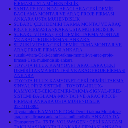
FİRMASI USTA MÜHENDİSLİK
SANTA FE HYUNDAİ ARAÇLARA ÇEKİ DEMİR
BAGLAMA MONTAJI VE ARAÇ PROJE FİRMASI
ANKARA USTA MÜHENDİSLİK
SUBARU ÇEKİ DEMİRİ TAKMA MONTAJ VE ARAÇ
PROJE FİRMASI ANKARA USTA MÜHENDİSLİK
SUBARU VİTARA ÇEKİ DEMİRİ TAKMA MONTAJI
VE ARAÇ PROJE FİRMASI ANKARA
SUZUKİ VİTARA ÇEKİ DEMİRİ TKMA MONTAJI VE
ARAÇ PROJE FİRMASI ANKARA
suzuki-vitara-Ceki-demiri-takma-montaji-ve-arac-proje-
firmasi-Usta-muhendislik-ankara
TOYOTA HILUX KAMYONET ARAÇLARA ÇEKİ
DEMİRİ TAKMA MONTESİ VE ARAÇ PROJE FİRMASI
ANKARA
TOYOTA HILUX KAMYONET ÇEKİ DEMİRİ TAKMA
SİNYAL PİRİZ SİSTEMİ…TOYOTA-HILUX-
KAMYONET-CEKI-DEMIRI-TAKMA-SIGNAL-PIRIZ-
SISTEMI-BAGLAMA-MONTAJI-VE-ARAC-PROJE-
FİRMASI-ANKARA USTA MÜHENDİSLİK
05323118894
Toyota hılux KAMYONET Çeki Demiri takma Montajı ve
araç proje firması ankara Usta mühendislik ANKARA DA
Transporter T4 T5 T6 VOLSWAGEN ~ÇEKİ KANCASI
TAKILMASI MONTAJI ANKARA FİRMASI ANKARA