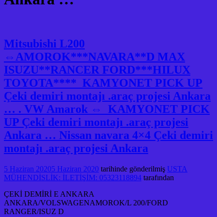
Mitsubishi L200
⇔AMOROK***NAVARA**D MAX
ISUZU**RANCER FORD***HILUX
TOYOTA**** KAMYONET PICK UP
Çeki demiri montajı .araç projesi Ankara
… . VW Amarok ⇔ KAMYONET PICK
UP Çeki demiri montajı .araç projesi
Ankara … Nissan navara 4×4 Çeki demiri
montajı .araç projesi Ankara
5 Haziran 2020
5 Haziran 2020
tarihinde gönderilmiş
USTA
MÜHENDİSLİK: İLETİŞİM: 05323118894
tarafından
ÇEKİ DEMİRİ E ANKARA
ANKARA/VOLSWAGENAMOROK/L 200/FORD
RANGER/ISUZ D