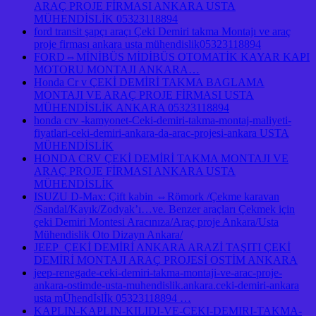
ARAÇ PROJE FİRMASI ANKARA USTA
MÜHENDİSLİK 05323118894
ford transit şapçı araçı Çeki Demiri takma Montajı ve araç
proje firması ankara usta mühendislik05323118894
FORD⇔MİNİBÜS MİDİBÜS OTOMATİK KAYAR KAPI
MOTORU MONTAJI ANKARA…
Honda Cr v ÇEKİ DEMİRİ TAKMA BAGLAMA
MONTAJI VE ARAÇ PROJE FİRMASI USTA
MÜHENDİSLİK ANKARA 05323118894
honda crv -kamyonet-Ceki-demiri-takma-montaj-maliyeti-
fiyatlari-ceki-demiri-ankara-da-arac-projesi-ankara USTA
MÜHENDİSLİK
HONDA CRV ÇEKİ DEMİRİ TAKMA MONTAJI VE
ARAÇ PROJE FİRMASI ANKARA USTA
MÜHENDİSLİK
ISUZU D-Max: Çift kabin ⇔Römork /Çekme karavan
/Sandal/Kayık/Zodyak’ı…ve. Benzer araçları Çekmek için
çeki Demiri Montesi Aracınıza/Araç proje Ankara/Usta
Mühendislik Oto Dizayn Ankara/
JEEP ÇEKİ DEMİRİ ANKARA ARAZİ TAŞITI ÇEKİ
DEMİRİ MONTAJI ARAÇ PROJESİ OSTİM ANKARA
jeep-renegade-ceki-demiri-takma-montaji-ve-arac-proje-
ankara-ostimde-usta-muhendislik.ankara.ceki-demiri-ankara
usta mÜhendİslİk 05323118894 …
KAPLIN-KAPLIN-KILIDI-VE-CEKI-DEMIRI-TAKMA-