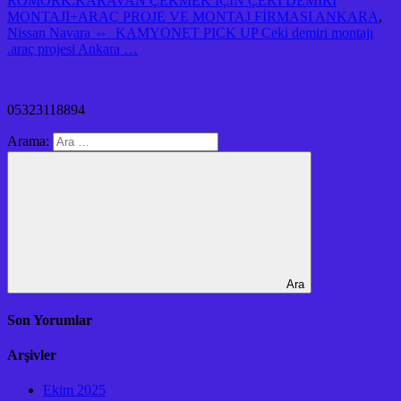
ROMORK.KARAVAN ÇEKMEK İÇİN ÇEKİ DEMİRİ
MONTAJI+ARAÇ PROJE VE MONTAJ FİRMASI ANKARA
,
Nissan Navara ⇔ KAMYONET PICK UP Çeki demiri montajı
.araç projesi Ankara …
05323118894
Arama:
Ara
Son Yorumlar
Arşivler
Ekim 2025