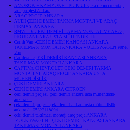
AMOROK ↵KAMYONET PICK UP Çeki demiri montajı
.araç projesi Ankara
ARAÇ PROJE ANKARA
AUDİ ÇEKİ DEMİRİ TAKMA MONTAJI VE ARAÇ
FİRMASI ANKARA
BMW 116 ÇEKİ DEMİRİ TAKMA MONTAJI VE ARAÇ
PROJE ANKARA USTA MÜHENDİSLİK
Camlı Van -ÇEKİ DEMİRİ KANCASI ANKARA
TAKILMASI MONTAJI ANKARA VOLKSWAGEN Panel
Van
Camlıvan -ÇEKİ DEMİRİ KANCASI ANKARA
TAKILMASI MONTAJI ANKARA
CAPTİVA CHEVROLET ÇEKİ DEMİRİ TAKMA
MONTAJI VE ARAÇ PROJE ANKARA USTA
MÜHENDİSLİK
ÇEKİ DEMİRİ ANKARA
ÇEKİ DEMİRİ ANKARA CITROEN
çeki demiri projesi. çeki demiri ankara usta mühendislik
ankara da
çeki demiri projesi. çeki demiri ankara usta mühendislik
ankara da 05323118894
çeki demiri takılması montajı araç proje ANKARA
VOLKSWAGEN -ÇEKİ DEMİRİ KANCASI ANKARA
TAKILMASI MONTAJI ANKARA