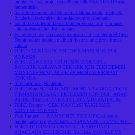
montajı ve araç proje usta mühendislik ANKARA DAusta
mühendislik
fiat-doblo-kamyonet-Ceki-demiri-takma-montaj-maliyeti-
fiyatlari-ceki-demiri-ankara-da-arac-projesi-ankara
fıat 500 çeki-demiri-takma-montaji-ve-arac-proje-firmasi-
ankara-usta-mühendislik ankara
Fıat doblo fıat egea cross fıat ducato ….Çeki Demiri↵ Çeki
Demiri takma montajı maliyeti fiyatı ve araç proje firması
ankara
FORD ~ÇEKİ KANCASI TAKILMASI MONTAJI
ANKARA
FORD ANKARA ÇEKİ DEMİRİ ANKARA.-
ROMORK.KARAVAN ÇEKMEK İÇİN ÇEKİ DEMİRİ
MONTAJI+ARAÇ PROJE VE MONTAJ FİRMASI
ANKARA
ford custom a çeki demiri
FORD Kuga*ÇEKİ DEMİRİ MONTAJI +ARAÇ PROJE
FİRMASI ANKARA ÇEKİ DEMİRİ MONTAJI +ARAÇ
PROJE FİRMASI ANKARA USTA MÜHENDİSLİK
FORD Ranger -~ÇEKİ KANCASI TAKILMASI
MONTAJI ANKARA
Ford Ranger ⇔ KAMYONET PICK UP Çeki demiri
montajı .araç projesi Ankara …SSANYONG KAMYONET
FORD TOURNEO CONNEECT KAMYONET
ARAÇLARA ÇEKİ DEMİRİ TAKMA MONTAJI VE