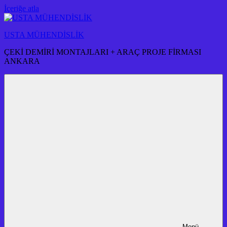
İçeriğe atla
USTA MÜHENDİSLİK
ÇEKİ DEMİRİ MONTAJLARI + ARAÇ PROJE FİRMASI
ANKARA
Menü