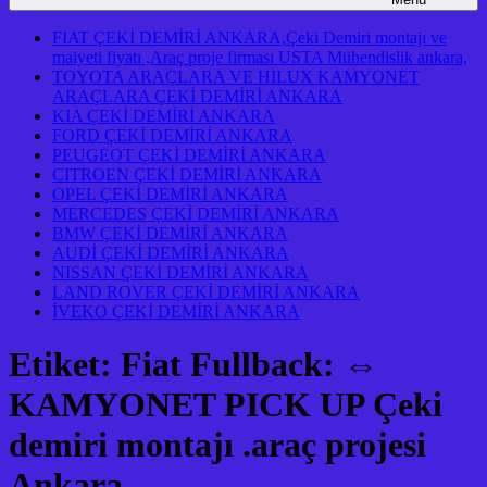
FIAT ÇEKİ DEMİRİ ANKARA,Çeki Demiri montajı ve
maiyeti fiyatı ,Araç proje firması USTA Mühendislik ankara,
TOYOTA ARAÇLARA VE HILUX KAMYONET
ARAÇLARA ÇEKİ DEMİRİ ANKARA
KIA ÇEKİ DEMİRİ ANKARA
FORD ÇEKİ DEMİRİ ANKARA
PEUGEOT ÇEKİ DEMİRİ ANKARA
CITROEN ÇEKİ DEMİRİ ANKARA
OPEL ÇEKİ DEMİRİ ANKARA
MERCEDES ÇEKİ DEMİRİ ANKARA
BMW ÇEKİ DEMİRİ ANKARA
AUDİ ÇEKİ DEMİRİ ANKARA
NISSAN ÇEKİ DEMİRİ ANKARA
LAND ROVER ÇEKİ DEMİRİ ANKARA
İVEKO ÇEKİ DEMİRİ ANKARA
Etiket:
Fiat Fullback: ⇔
KAMYONET PICK UP Çeki
demiri montajı .araç projesi
Ankara …