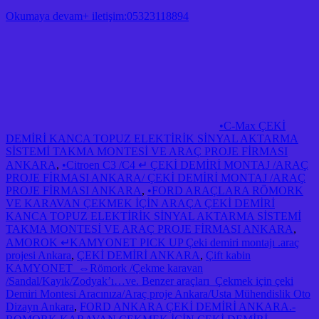
Okumaya devam+ iletişim:05323118894
•C-Max ÇEKİ
DEMİRİ KANCA TOPUZ ELEKTİRİK SİNYAL AKTARMA
SİSTEMİ TAKMA MONTESİ VE ARAÇ PROJE FİRMASI
ANKARA
,
•Citroen C3 /C4 ↵ ÇEKİ DEMİRİ MONTAJ /ARAÇ
PROJE FİRMASI ANKARA/ ÇEKİ DEMİRİ MONTAJ /ARAÇ
PROJE FİRMASI ANKARA
,
•FORD ARAÇLARA RÖMORK
VE KARAVAN ÇEKMEK İÇİN ARAÇA ÇEKİ DEMİRİ
KANCA TOPUZ ELEKTİRİK SİNYAL AKTARMA SİSTEMİ
TAKMA MONTESİ VE ARAÇ PROJE FİRMASI ANKARA
,
AMOROK ↵KAMYONET PICK UP Çeki demiri montajı .araç
projesi Ankara
,
ÇEKİ DEMİRİ ANKARA
,
Çift kabin
KAMYONET ⇔Römork /Çekme karavan
/Sandal/Kayık/Zodyak’ı…ve. Benzer araçları Çekmek için çeki
Demiri Montesi Aracınıza/Araç proje Ankara/Usta Mühendislik Oto
Dizayn Ankara
,
FORD ANKARA ÇEKİ DEMİRİ ANKARA.-