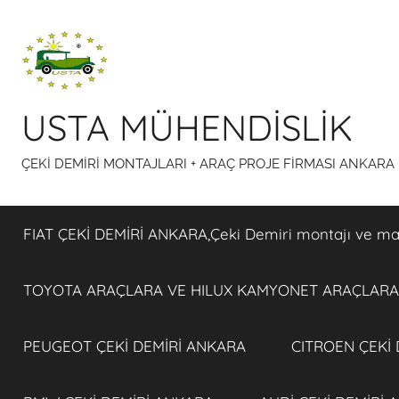
İçeriğe
atla
USTA MÜHENDİSLİK
ÇEKİ DEMİRİ MONTAJLARI + ARAÇ PROJE FİRMASI ANKARA
FIAT ÇEKİ DEMİRİ ANKARA,Çeki Demiri montajı ve maiy
TOYOTA ARAÇLARA VE HILUX KAMYONET ARAÇLARA 
PEUGEOT ÇEKİ DEMİRİ ANKARA
CITROEN ÇEKİ