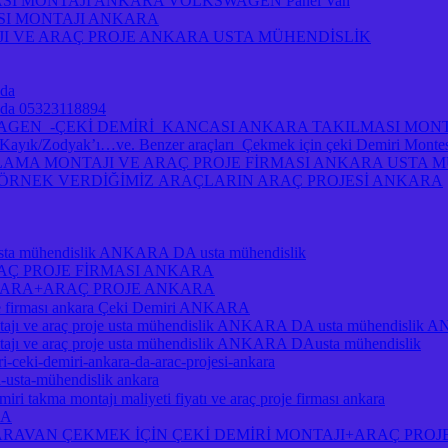
ASI MONTAJI ANKARA VOLKSWAGEN Panel Van
ASI MONTAJI ANKARA
I VE ARAÇ PROJE ANKARA USTA MÜHENDİSLİK
 da
ra da 05323118894
A VOLKSWAGEN -ÇEKİ DEMİRİ KANCASI ANKARA TAKILMASI MO
/Zodyak’ı…ve. Benzer araçları Çekmek için çeki Demiri Montesi 
MA MONTAJI VE ARAÇ PROJE FİRMASI ANKARA USTA MÜH
A ÖRNEK VERDİĞİMİZ ARAÇLARIN ARAÇ PROJESİ ANKARA
je usta mühendislik ANKARA DA usta mühendislik
RAÇ PROJE FİRMASI ANKARA
NKARA+ARAÇ PROJE ANKARA
je firması ankara Çeki Demiri ANKARA
ı ve araç proje usta mühendislik ANKARA DA usta mühendislik
 ve araç proje usta mühendislik ANKARA DAusta mühendislik
i-ceki-demiri-ankara-da-arac-projesi-ankara
a-usta-mühendislik ankara
ri takma montajı maliyeti fiyatı ve araç proje firması ankara
RA
RAVAN ÇEKMEK İÇİN ÇEKİ DEMİRİ MONTAJI+ARAÇ PROJ