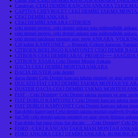
Camlı Van -ÇEKİ DEMİRİ KANCASI ANKARA TAKILM
Camlıvan -ÇEKİ DEMİRİ KANCASI ANKARA TAKILM
CAPTİVA CHEVROLET ÇEKİ DEMİRİ TAKMA MONTAJ
ÇEKİ DEMİRİ ANKARA
ÇEKİ DEMİRİ ANKARA CITROEN
çeki demiri projesi. çeki demiri ankara usta mühendislik ankara
çeki demiri projesi. çeki demiri ankara usta mühendislik anka
çeki demiri takılması montajı araç proje ANKAR
Çift kabin KAMYONET ⇔Römork /Çekme karavan /Sandal/Kayık
CITROEN BERLİNGO KAMYONET ÇEKİ DEMİR BAGLA
CİTROEN ÇEKİ DEMİRİ ARAÇ PROJESİ+++ AŞAĞID
CITROEN XSARA Çeki Demiri Montaj Ankara
DACİA ÇEKİ DEMİRİ MONTAJI ANKARA
DACIA DUSTER çeki demiri
dacıa duster Çeki Demiri kancası takma montajı ve araç pro
DUCATO FİAT ÇEKİ DEMİRİ TAKMA MONTAJI VE A
DUSTER DACİA ÇEKİ DEMİRİ TAKMA MONTESİ A
FIAT – Çeki Demiri↵ Çeki Demiri takma montajı ve araç pro
FIAT DOBLO KAMYONET Çeki Demiri kancası takma montaj
FIAT DOBLO KAMYONET Çeki Demiri kancası takma montajı
fiat-doblo-kamyonet-Ceki-demiri-takma-montaj-maliyeti-fiyatlar
fıat 500 çeki-demiri-takma-montaji-ve-arac-proje-firmasi-ankar
Fıat doblo fıat egea cross fıat ducato ….Çeki Demiri↵ Çeki Demi
FORD ~ÇEKİ KANCASI TAKILMASI MONTAJI ANKA
FORD ANKARA ÇEKİ DEMİRİ ANKARA.-ROMORK.KA