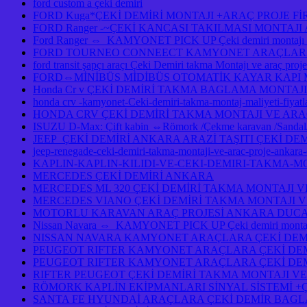
ford custom a çeki demiri
FORD Kuga*ÇEKİ DEMİRİ MONTAJI +ARAÇ PROJE F
FORD Ranger -~ÇEKİ KANCASI TAKILMASI MONTAJ
Ford Ranger ⇔ KAMYONET PICK UP Çeki demiri monta
FORD TOURNEO CONNEECT KAMYONET ARAÇLARA ÇE
ford transit şapçı araçı Çeki Demiri takma Montajı ve araç pro
FORD⇔MİNİBÜS MİDİBÜS OTOMATİK KAYAR KAPI
Honda Cr v ÇEKİ DEMİRİ TAKMA BAGLAMA MONTAJI
honda crv -kamyonet-Ceki-demiri-takma-montaj-maliyeti-fiy
HONDA CRV ÇEKİ DEMİRİ TAKMA MONTAJI VE ARA
ISUZU D-Max: Çift kabin ⇔Römork /Çekme karavan /Sandal/Ka
JEEP ÇEKİ DEMİRİ ANKARA ARAZİ TAŞITI ÇEKİ DE
jeep-renegade-ceki-demiri-takma-montaji-ve-arac-proje-ankar
KAPLIN-KAPLIN-KILIDI-VE-CEKI-DEMIRI-TAKMA-M
MERCEDES ÇEKİ DEMİRİ ANKARA
MERCEDES ML 320 ÇEKİ DEMİRİ TAKMA MONTAJI V
MERCEDES VIANO ÇEKİ DEMİRİ TAKMA MONTAJI V
MOTORLU KARAVAN ARAÇ PROJESİ ANKARA DUCAT
Nissan Navara ⇔ KAMYONET PICK UP Çeki demiri montajı 
NISSAN NAVARA KAMYONET ARAÇLARA ÇEKİ DEMİ
PEUGEOT RIFTER KAMYONET ARAÇLARA ÇEKİ DEM
PEUGEOT RIFTER KAMYONET ARAÇLARA ÇEKİ DEM
RIFTER PEUGEOT ÇEKİ DEMİRİ TAKMA MONTAJI VE
RÖMORK KAPLİN EKİPMANLARI SİNYAL SİSTEMİ +
SANTA FE HYUNDAİ ARAÇLARA ÇEKİ DEMİR BAGL