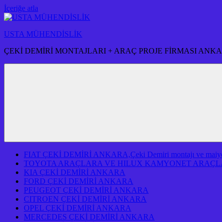
İçeriğe atla
USTA MÜHENDİSLİK
ÇEKİ DEMİRİ MONTAJLARI + ARAÇ PROJE FİRMASI ANK
FIAT ÇEKİ DEMİRİ ANKARA,Çeki Demiri montajı ve maiyeti f
TOYOTA ARAÇLARA VE HILUX KAMYONET ARAÇLA
KIA ÇEKİ DEMİRİ ANKARA
FORD ÇEKİ DEMİRİ ANKARA
PEUGEOT ÇEKİ DEMİRİ ANKARA
CITROEN ÇEKİ DEMİRİ ANKARA
OPEL ÇEKİ DEMİRİ ANKARA
MERCEDES ÇEKİ DEMİRİ ANKARA