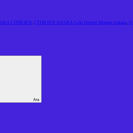
KARA CITROEN
,
CITROEN XSARA Çeki Demiri Montaj Ankara
,
U
Ara