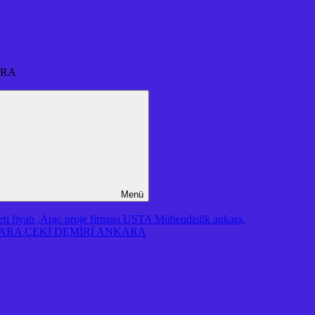
ARA
Menü
iyatı ,Araç proje firması USTA Mühendislik ankara,
RA ÇEKİ DEMİRİ ANKARA