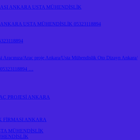
RMASI ANKARA USTA MÜHENDİSLİK
NKARA USTA MÜHENDİSLİK 05323118894
323118894
 Aracınıza/Araç proje Ankara/Usta Mühendislik Oto Dizayn Ankara/
İk 05323118894 …
AÇ PROJESİ ANKARA
K FİRMASI ANKARA
STA MÜHENDİSLİK
ÜHENDİSLİK