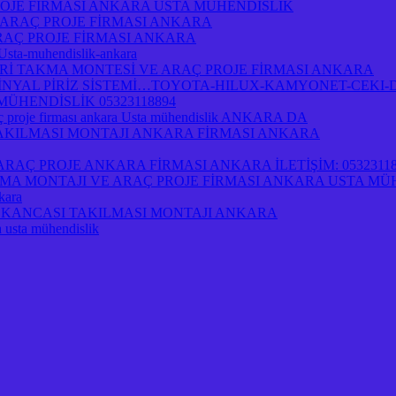
OJE FİRMASI ANKARA USTA MÜHENDİSLİK
 ARAÇ PROJE FİRMASI ANKARA
RAÇ PROJE FİRMASI ANKARA
-Usta-muhendislik-ankara
İ TAKMA MONTESİ VE ARAÇ PROJE FİRMASI ANKARA
NYAL PİRİZ SİSTEMİ…TOYOTA-HILUX-KAMYONET-CEKI-D
ÜHENDİSLİK 05323118894
 proje firması ankara Usta mühendislik ANKARA DA
 TAKILMASI MONTAJI ANKARA FİRMASI ANKARA
AÇ PROJE ANKARA FİRMASI ANKARA İLETİŞİM: 05323118
A MONTAJI VE ARAÇ PROJE FİRMASI ANKARA USTA MÜ
kara
İRİ KANCASI TAKILMASI MONTAJI ANKARA
a usta mühendislik