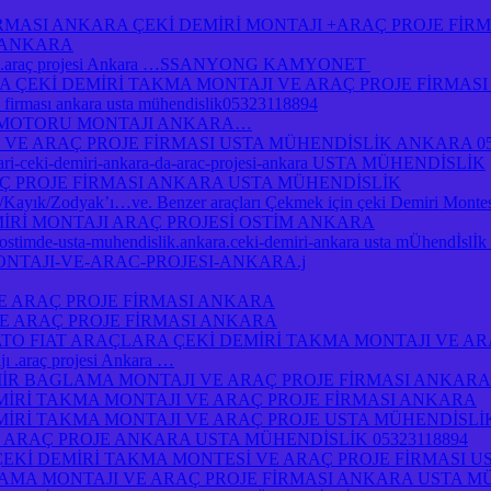
İRMASI ANKARA ÇEKİ DEMİRİ MONTAJI +ARAÇ PROJE Fİ
I ANKARA
jı .araç projesi Ankara …SSANYONG KAMYONET
Kİ DEMİRİ TAKMA MONTAJI VE ARAÇ PROJE FİRMASI A
je firması ankara usta mühendislik05323118894
 MOTORU MONTAJI ANKARA…
 VE ARAÇ PROJE FİRMASI USTA MÜHENDİSLİK ANKARA 05
atlari-ceki-demiri-ankara-da-arac-projesi-ankara USTA MÜHENDİSLİK
Ç PROJE FİRMASI ANKARA USTA MÜHENDİSLİK
yık/Zodyak’ı…ve. Benzer araçları Çekmek için çeki Demiri Montesi
MİRİ MONTAJI ARAÇ PROJESİ OSTİM ANKARA
a-ostimde-usta-muhendislik.ankara.ceki-demiri-ankara usta mÜhendİsl
ONTAJI-VE-ARAC-PROJESI-ANKARA.j
E ARAÇ PROJE FİRMASI ANKARA
E ARAÇ PROJE FİRMASI ANKARA
O FIAT ARAÇLARA ÇEKİ DEMİRİ TAKMA MONTAJI VE AR
.araç projesi Ankara …
R BAGLAMA MONTAJI VE ARAÇ PROJE FİRMASI ANKARA
İRİ TAKMA MONTAJI VE ARAÇ PROJE FİRMASI ANKARA
İRİ TAKMA MONTAJI VE ARAÇ PROJE USTA MÜHENDİSLİ
 ARAÇ PROJE ANKARA USTA MÜHENDİSLİK 05323118894
ÇEKİ DEMİRİ TAKMA MONTESİ VE ARAÇ PROJE FİRMASI U
AMA MONTAJI VE ARAÇ PROJE FİRMASI ANKARA USTA M