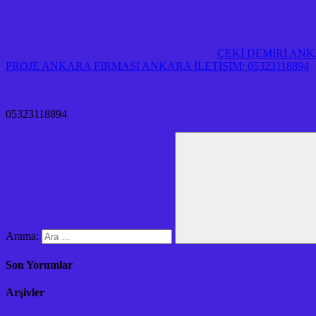
ÇEKİ DEMİRİ AN
PROJE ANKARA FİRMASI ANKARA İLETİŞİM: 05323118894
05323118894
Arama:
Son Yorumlar
Arşivler