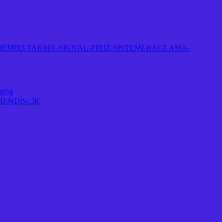
EMIRI-TAKMA-SIGNAL-PIRIZ-SISTEMI-BAGLAMA-
894
HENDİSLİK