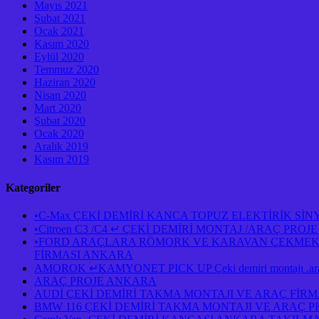
Mayıs 2021
Şubat 2021
Ocak 2021
Kasım 2020
Eylül 2020
Temmuz 2020
Haziran 2020
Nisan 2020
Mart 2020
Şubat 2020
Ocak 2020
Aralık 2019
Kasım 2019
Kategoriler
•C-Max ÇEKİ DEMİRİ KANCA TOPUZ ELEKTİRİK Sİ
•Citroen C3 /C4 ↵ ÇEKİ DEMİRİ MONTAJ /ARAÇ PR
•FORD ARAÇLARA RÖMORK VE KARAVAN ÇEKMEK İÇ
FİRMASI ANKARA
AMOROK ↵KAMYONET PICK UP Çeki demiri montajı .araç 
ARAÇ PROJE ANKARA
AUDİ ÇEKİ DEMİRİ TAKMA MONTAJI VE ARAÇ FİR
BMW 116 ÇEKİ DEMİRİ TAKMA MONTAJI VE ARAÇ 