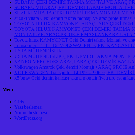
SUBARU ÇEKİ DEMİRİ TAKMA MONTAJ VE ARAÇ PR
SUBARU VİTARA ÇEKİ DEMİRİ TAKMA MONTAJI VE
SUZUKİ VİTARA ÇEKİ DEMİRİ TKMA MONTAJI VE A
suzuki-vitara-Ceki-demiri-takma-montaji-ve-arac-proje-firmasi
TOYOTA HILUX KAMYONET ARAÇLARA ÇEKİ DEMİR
TOYOTA HILUX KAMYONET ÇEKİ DEMİRİ TAKMA Sİ
MONTAJI-VE-ARAC-PROJE-FİRMASI-ANKARA USTA M
Toyota hılux KAMYONET Çeki Demiri takma Montajı ve araç
Transporter T4 T5 T6 VOLSWAGEN ~ÇEKİ KANCASI
USTA MÜHENDİSLİK
USTA MÜHENDİSLİK ÇEKİ DEMİRİ TAKMA MONTE+AR
VANEO MERCEDES ARAÇLARA ÇEKİ DEMİR BAGLAM
Volkswagen Amarok Çeki demiri Montajı +ARAÇ PROJE An
VOLKSWAGEN Transporter T4 1991-1996 ~ÇEKİ DEM
x5 bmw Çeki demiri kancası takma montajı fiyatı projesi ankar
Meta
Giriş
Yazı beslemesi
Yorum beslemesi
WordPress.org