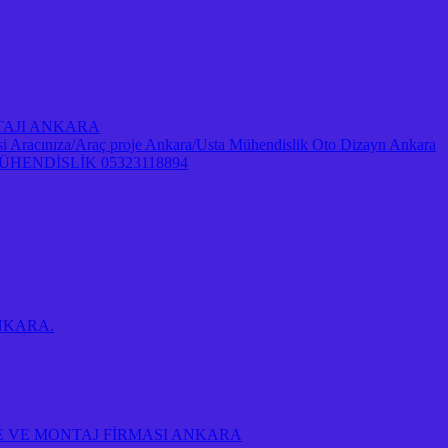
NTAJI ANKARA
Aracınıza/Araç proje Ankara/Usta Mühendislik Oto Dizayn Ankara
ENDİSLİK 05323118894
 ANKARA.
E VE MONTAJ FİRMASI ANKARA