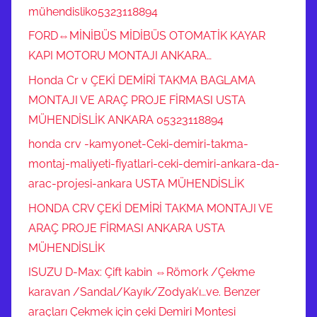
mühendislik05323118894
FORD⇔MİNİBÜS MİDİBÜS OTOMATİK KAYAR
KAPI MOTORU MONTAJI ANKARA…
Honda Cr v ÇEKİ DEMİRİ TAKMA BAGLAMA
MONTAJI VE ARAÇ PROJE FİRMASI USTA
MÜHENDİSLİK ANKARA 05323118894
honda crv -kamyonet-Ceki-demiri-takma-
montaj-maliyeti-fiyatlari-ceki-demiri-ankara-da-
arac-projesi-ankara USTA MÜHENDİSLİK
HONDA CRV ÇEKİ DEMİRİ TAKMA MONTAJI VE
ARAÇ PROJE FİRMASI ANKARA USTA
MÜHENDİSLİK
ISUZU D-Max: Çift kabin ⇔Römork /Çekme
karavan /Sandal/Kayık/Zodyak’ı…ve. Benzer
araçları Çekmek için çeki Demiri Montesi