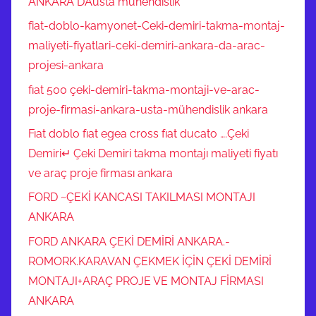
ANKARA DAusta mühendislik
fiat-doblo-kamyonet-Ceki-demiri-takma-montaj-
maliyeti-fiyatlari-ceki-demiri-ankara-da-arac-
projesi-ankara
fıat 500 çeki-demiri-takma-montaji-ve-arac-
proje-firmasi-ankara-usta-mühendislik ankara
Fıat doblo fıat egea cross fıat ducato ….Çeki
Demiri↵ Çeki Demiri takma montajı maliyeti fiyatı
ve araç proje firması ankara
FORD ~ÇEKİ KANCASI TAKILMASI MONTAJI
ANKARA
FORD ANKARA ÇEKİ DEMİRİ ANKARA.-
ROMORK.KARAVAN ÇEKMEK İÇİN ÇEKİ DEMİRİ
MONTAJI+ARAÇ PROJE VE MONTAJ FİRMASI
ANKARA