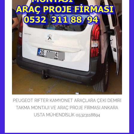
PEUGEOT RIFTER KAMYONET ARAÇLARA ÇEKİ DEMİRİ
TAKMA MONTAJI VE ARAÇ PROJE FİRMASI ANKARA
USTA MÜHENDİSLİK 05323118894