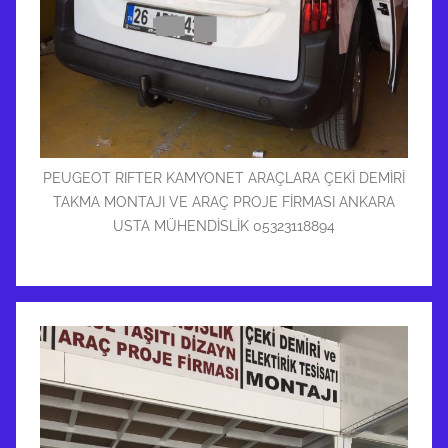
PEUGEOT RIFTER KAMYONET ARAÇLARA ÇEKİ DEMİRİ
TAKMA MONTAJI VE ARAÇ PROJE FİRMASI ANKARA
USTA MÜHENDİSLİK 05323118894