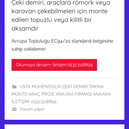
Çeki demiri, araçlara römork veya
karavan çekebilmeleri için monte
edilen topuzlu veya kilitli bir
aksamdır
Avrupa Topluluğu EC94/20 standardı belgesine
sahip cekidemiri
Okumaya devam+ iletişim:05323118894
USTA MÜHENDİSLİK ÇEKİ DEMİRİ TAKMA
MONTE+ARAÇ PROJE ANKARA FİRMASI ANKARA
İLETİŞİM: 05323118894
Yorum yapın