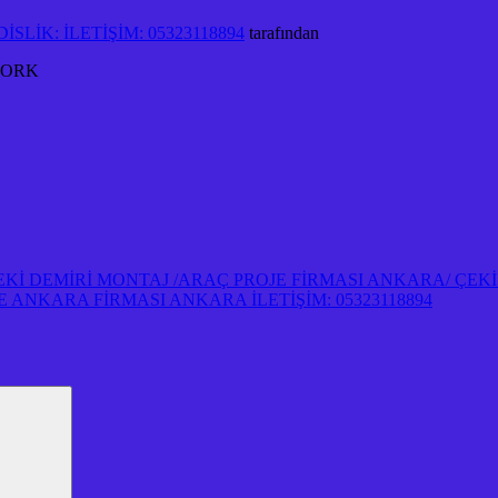
SLİK: İLETİŞİM: 05323118894
tarafından
MORK
 ↵ ÇEKİ DEMİRİ MONTAJ /ARAÇ PROJE FİRMASI ANKARA/ Ç
ANKARA FİRMASI ANKARA İLETİŞİM: 05323118894