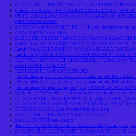
•C-Max ÇEKİ DEMİRİ KANCA TOPUZ ELEKTİRİK Sİ
•Citroen C3 /C4 ↵ ÇEKİ DEMİRİ MONTAJ /ARAÇ PR
•FORD ARAÇLARA RÖMORK VE KARAVAN ÇEKMEK İÇ
FİRMASI ANKARA
AMOROK ↵KAMYONET PICK UP Çeki demiri montajı .araç 
ARAÇ PROJE ANKARA
AUDİ ÇEKİ DEMİRİ TAKMA MONTAJI VE ARAÇ FİR
BMW 116 ÇEKİ DEMİRİ TAKMA MONTAJI VE ARAÇ 
Camlı Van -ÇEKİ DEMİRİ KANCASI ANKARA TAKILM
Camlıvan -ÇEKİ DEMİRİ KANCASI ANKARA TAKILM
CAPTİVA CHEVROLET ÇEKİ DEMİRİ TAKMA MONTAJ
ÇEKİ DEMİRİ ANKARA
ÇEKİ DEMİRİ ANKARA CITROEN
çeki demiri projesi. çeki demiri ankara usta mühendislik ankara
çeki demiri projesi. çeki demiri ankara usta mühendislik anka
çeki demiri takılması montajı araç proje ANKAR
Çift kabin KAMYONET ⇔Römork /Çekme karavan /Sandal/Kayık
CITROEN BERLİNGO KAMYONET ÇEKİ DEMİR BAGLA
CİTROEN ÇEKİ DEMİRİ ARAÇ PROJESİ+++ AŞAĞID
CITROEN XSARA Çeki Demiri Montaj Ankara
DACİA ÇEKİ DEMİRİ MONTAJI ANKARA
DACIA DUSTER çeki demiri
dacıa duster Çeki Demiri kancası takma montajı ve araç pro
DUCATO FİAT ÇEKİ DEMİRİ TAKMA MONTAJI VE A