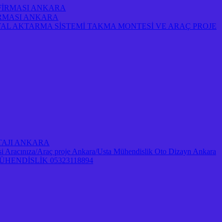
 FİRMASI ANKARA
FİRMASI ANKARA
AL AKTARMA SİSTEMİ TAKMA MONTESİ VE ARAÇ PROJE
NTAJI ANKARA
Aracınıza/Araç proje Ankara/Usta Mühendislik Oto Dizayn Ankara
ENDİSLİK 05323118894