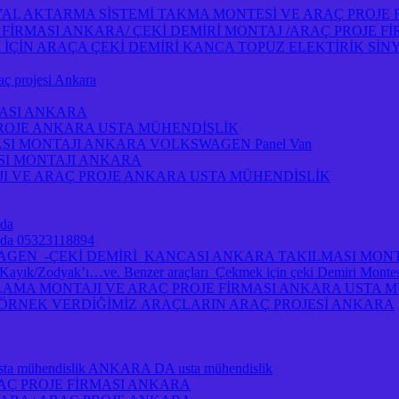
NYAL AKTARMA SİSTEMİ TAKMA MONTESİ VE ARAÇ PROJE
OJE FİRMASI ANKARA/ ÇEKİ DEMİRİ MONTAJ /ARAÇ PROJE 
İN ARAÇA ÇEKİ DEMİRİ KANCA TOPUZ ELEKTİRİK SİNY
projesi Ankara
MASI ANKARA
PROJE ANKARA USTA MÜHENDİSLİK
ASI MONTAJI ANKARA VOLKSWAGEN Panel Van
ASI MONTAJI ANKARA
I VE ARAÇ PROJE ANKARA USTA MÜHENDİSLİK
 da
ra da 05323118894
A VOLKSWAGEN -ÇEKİ DEMİRİ KANCASI ANKARA TAKILMASI MO
/Zodyak’ı…ve. Benzer araçları Çekmek için çeki Demiri Montesi 
MA MONTAJI VE ARAÇ PROJE FİRMASI ANKARA USTA MÜH
A ÖRNEK VERDİĞİMİZ ARAÇLARIN ARAÇ PROJESİ ANKARA
je usta mühendislik ANKARA DA usta mühendislik
RAÇ PROJE FİRMASI ANKARA