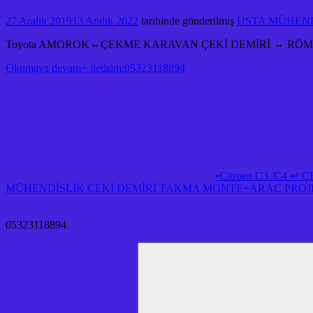
27 Aralık 2019
13 Aralık 2022
tarihinde gönderilmiş
USTA MÜHENDİ
Toyota AMOROK⇔ÇEKME KARAVAN ÇEKİ DEMİRİ ⇔ RÖ
Okumaya devam+ iletişim:05323118894
•Citroen C3 /C4
MÜHENDİSLİK ÇEKİ DEMİRİ TAKMA MONTE+ARAÇ PROJE 
05323118894
Arama: