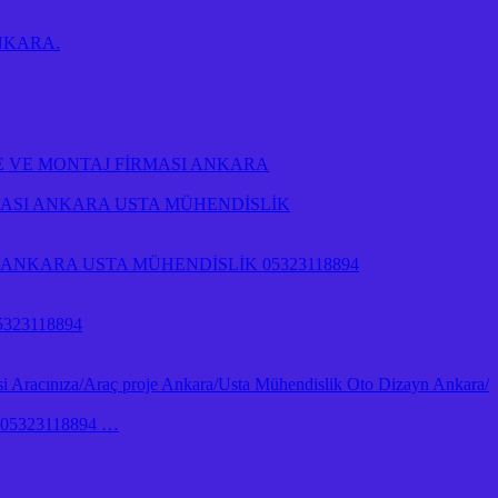
 ANKARA.
E VE MONTAJ FİRMASI ANKARA
RMASI ANKARA USTA MÜHENDİSLİK
NKARA USTA MÜHENDİSLİK 05323118894
323118894
 Aracınıza/Araç proje Ankara/Usta Mühendislik Oto Dizayn Ankara/
İk 05323118894 …