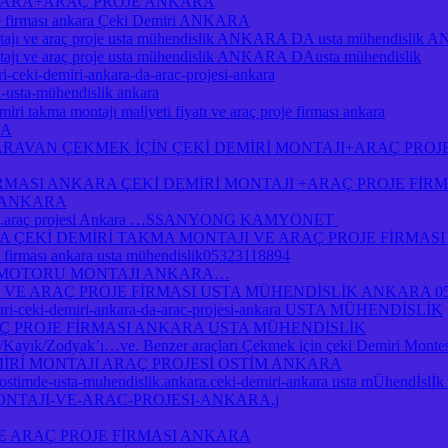
NKARA+ARAÇ PROJE ANKARA
je firması ankara Çeki Demiri ANKARA
ı ve araç proje usta mühendislik ANKARA DA usta mühendislik
 ve araç proje usta mühendislik ANKARA DAusta mühendislik
i-ceki-demiri-ankara-da-arac-projesi-ankara
a-usta-mühendislik ankara
ri takma montajı maliyeti fiyatı ve araç proje firması ankara
RA
RAVAN ÇEKMEK İÇİN ÇEKİ DEMİRİ MONTAJI+ARAÇ PROJ
İRMASI ANKARA ÇEKİ DEMİRİ MONTAJI +ARAÇ PROJE Fİ
I ANKARA
jı .araç projesi Ankara …SSANYONG KAMYONET
Kİ DEMİRİ TAKMA MONTAJI VE ARAÇ PROJE FİRMASI A
je firması ankara usta mühendislik05323118894
 MOTORU MONTAJI ANKARA…
 VE ARAÇ PROJE FİRMASI USTA MÜHENDİSLİK ANKARA 05
atlari-ceki-demiri-ankara-da-arac-projesi-ankara USTA MÜHENDİSLİK
Ç PROJE FİRMASI ANKARA USTA MÜHENDİSLİK
yık/Zodyak’ı…ve. Benzer araçları Çekmek için çeki Demiri Montesi
MİRİ MONTAJI ARAÇ PROJESİ OSTİM ANKARA
a-ostimde-usta-muhendislik.ankara.ceki-demiri-ankara usta mÜhendİsl
ONTAJI-VE-ARAC-PROJESI-ANKARA.j
E ARAÇ PROJE FİRMASI ANKARA