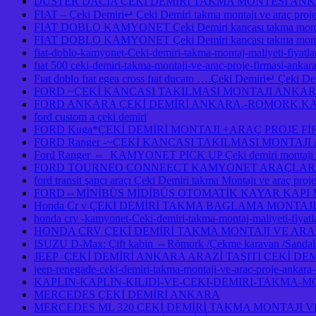
DUSTER DACİA ÇEKİ DEMİRİ TAKMA MONTESİ A
FIAT – Çeki Demiri↵ Çeki Demiri takma montajı ve araç pro
FIAT DOBLO KAMYONET Çeki Demiri kancası takma montaj
FIAT DOBLO KAMYONET Çeki Demiri kancası takma montajı
fiat-doblo-kamyonet-Ceki-demiri-takma-montaj-maliyeti-fiyatlar
fıat 500 çeki-demiri-takma-montaji-ve-arac-proje-firmasi-ankar
Fıat doblo fıat egea cross fıat ducato ….Çeki Demiri↵ Çeki Demi
FORD ~ÇEKİ KANCASI TAKILMASI MONTAJI ANKA
FORD ANKARA ÇEKİ DEMİRİ ANKARA.-ROMORK.KA
ford custom a çeki demiri
FORD Kuga*ÇEKİ DEMİRİ MONTAJI +ARAÇ PROJE F
FORD Ranger -~ÇEKİ KANCASI TAKILMASI MONTAJ
Ford Ranger ⇔ KAMYONET PICK UP Çeki demiri monta
FORD TOURNEO CONNEECT KAMYONET ARAÇLARA ÇE
ford transit şapçı araçı Çeki Demiri takma Montajı ve araç pro
FORD⇔MİNİBÜS MİDİBÜS OTOMATİK KAYAR KAPI
Honda Cr v ÇEKİ DEMİRİ TAKMA BAGLAMA MONTAJI
honda crv -kamyonet-Ceki-demiri-takma-montaj-maliyeti-fiy
HONDA CRV ÇEKİ DEMİRİ TAKMA MONTAJI VE ARA
ISUZU D-Max: Çift kabin ⇔Römork /Çekme karavan /Sandal/Ka
JEEP ÇEKİ DEMİRİ ANKARA ARAZİ TAŞITI ÇEKİ DE
jeep-renegade-ceki-demiri-takma-montaji-ve-arac-proje-ankar
KAPLIN-KAPLIN-KILIDI-VE-CEKI-DEMIRI-TAKMA-M
MERCEDES ÇEKİ DEMİRİ ANKARA
MERCEDES ML 320 ÇEKİ DEMİRİ TAKMA MONTAJI V