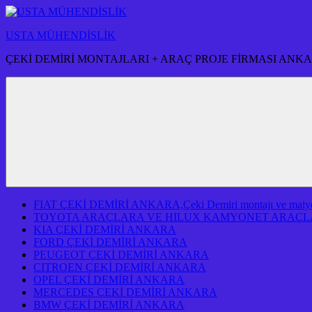
İçeriğe
atla
USTA MÜHENDİSLİK
ÇEKİ DEMİRİ MONTAJLARI + ARAÇ PROJE FİRMASI ANK
FIAT ÇEKİ DEMİRİ ANKARA,Çeki Demiri montajı ve maiyeti f
TOYOTA ARAÇLARA VE HILUX KAMYONET ARAÇLA
KIA ÇEKİ DEMİRİ ANKARA
FORD ÇEKİ DEMİRİ ANKARA
PEUGEOT ÇEKİ DEMİRİ ANKARA
CITROEN ÇEKİ DEMİRİ ANKARA
OPEL ÇEKİ DEMİRİ ANKARA
MERCEDES ÇEKİ DEMİRİ ANKARA
BMW ÇEKİ DEMİRİ ANKARA