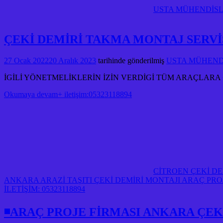
USTA MÜHENDİSLİ
ÇEKİ DEMİRİ TAKMA MONTAJ SERVİ
27 Ocak 2022
20 Aralık 2023
tarihinde gönderilmiş
USTA MÜHENDİS
İGİLİ YÖNETMELİKLERİN İZİN VERDİGİ TÜM ARAÇLARA 
Okumaya devam+ iletişim:05323118894
CİTROEN ÇEKİ D
ANKARA ARAZİ TAŞITI ÇEKİ DEMİRİ MONTAJI ARAÇ PR
İLETİŞİM: 05323118894
◾ARAÇ PROJE FİRMASI ANKARA ÇEKİ