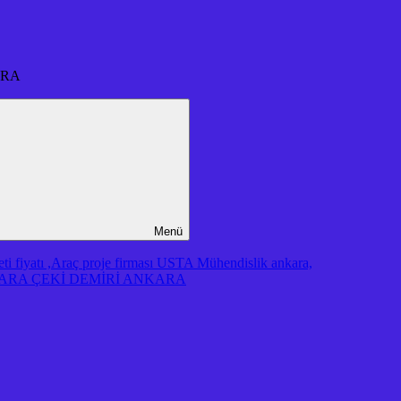
ARA
Menü
iyatı ,Araç proje firması USTA Mühendislik ankara,
RA ÇEKİ DEMİRİ ANKARA