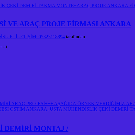
K ÇEKİ DEMİRİ TAKMA MONTE+ARAÇ PROJE ANKARA FİRM
Sİ VE ARAÇ PROJE FİRMASI ANKARA
LİK: İLETİŞİM: 05323118894
tarafından
+++
EMİRİ ARAÇ PROJESİ+++ AŞAĞIDA ÖRNEK VERDİĞİMİZ A
OJESİ OSTİM ANKARA
,
USTA MÜHENDİSLİK ÇEKİ DEMİRİ 
 DEMİRİ MONTAJ /