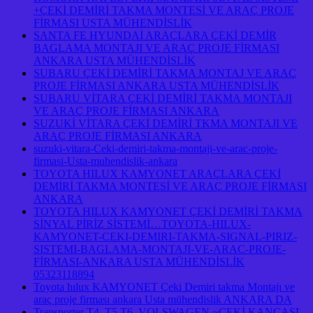
+ÇEKİ DEMİRİ TAKMA MONTESİ VE ARAÇ PROJE
FİRMASI USTA MÜHENDİSLİK
SANTA FE HYUNDAİ ARAÇLARA ÇEKİ DEMİR
BAGLAMA MONTAJI VE ARAÇ PROJE FİRMASI
ANKARA USTA MÜHENDİSLİK
SUBARU ÇEKİ DEMİRİ TAKMA MONTAJ VE ARAÇ
PROJE FİRMASI ANKARA USTA MÜHENDİSLİK
SUBARU VİTARA ÇEKİ DEMİRİ TAKMA MONTAJI
VE ARAÇ PROJE FİRMASI ANKARA
SUZUKİ VİTARA ÇEKİ DEMİRİ TKMA MONTAJI VE
ARAÇ PROJE FİRMASI ANKARA
suzuki-vitara-Ceki-demiri-takma-montaji-ve-arac-proje-
firmasi-Usta-muhendislik-ankara
TOYOTA HILUX KAMYONET ARAÇLARA ÇEKİ
DEMİRİ TAKMA MONTESİ VE ARAÇ PROJE FİRMASI
ANKARA
TOYOTA HILUX KAMYONET ÇEKİ DEMİRİ TAKMA
SİNYAL PİRİZ SİSTEMİ…TOYOTA-HILUX-
KAMYONET-CEKI-DEMIRI-TAKMA-SIGNAL-PIRIZ-
SISTEMI-BAGLAMA-MONTAJI-VE-ARAC-PROJE-
FİRMASI-ANKARA USTA MÜHENDİSLİK
05323118894
Toyota hılux KAMYONET Çeki Demiri takma Montajı ve
araç proje firması ankara Usta mühendislik ANKARA DA
Transporter T4 T5 T6 VOLSWAGEN ~ÇEKİ KANCASI