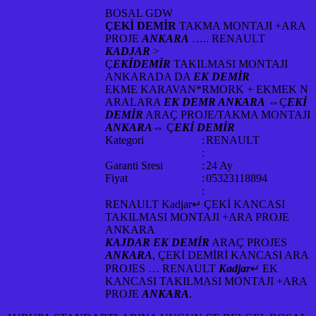
BOSAL GDW
ÇEKİ DEMİR
TAKMA MONTAJI +ARA
PROJE
ANKARA
….. RENAULT
KADJAR
>
Ç
EKİDEMİR
TAKILMASI MONTAJI
ANKARADA DA
EK DEMİR
EKME KARAVAN*RMORK + EKMEK N
ARALARA
EK DEMR ANKARA
⇔Ç
EKİ
DEMİR
ARAÇ PROJE/TAKMA MONTAJI
ANKARA
⇔ Ç
EKİ DEMİR
Kategori
:
RENAULT
:
Garanti Sresi
:
24 Ay
Fiyat
:
05323118894
:
RENAULT Kadjar↵ ÇEKİ KANCASI
TAKILMASI MONTAJI +ARA PROJE
ANKARA
KAJDAR EK DEMİR
ARAÇ PROJES
ANKARA
, ÇEKİ DEMİRİ KANCASI ARA
PROJES … RENAULT
Kadjar
↵ EK
KANCASI TAKILMASI MONTAJI +ARA
PROJE
ANKARA
.