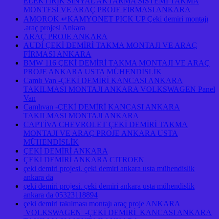
ELEKTİRİK SİNYAL AKTARMA SİSTEMİ TAKMA
MONTESİ VE ARAÇ PROJE FİRMASI ANKARA
AMOROK ↵KAMYONET PICK UP Çeki demiri montajı
.araç projesi Ankara
ARAÇ PROJE ANKARA
AUDİ ÇEKİ DEMİRİ TAKMA MONTAJI VE ARAÇ
FİRMASI ANKARA
BMW 116 ÇEKİ DEMİRİ TAKMA MONTAJI VE ARAÇ
PROJE ANKARA USTA MÜHENDİSLİK
Camlı Van -ÇEKİ DEMİRİ KANCASI ANKARA
TAKILMASI MONTAJI ANKARA VOLKSWAGEN Panel
Van
Camlıvan -ÇEKİ DEMİRİ KANCASI ANKARA
TAKILMASI MONTAJI ANKARA
CAPTİVA CHEVROLET ÇEKİ DEMİRİ TAKMA
MONTAJI VE ARAÇ PROJE ANKARA USTA
MÜHENDİSLİK
ÇEKİ DEMİRİ ANKARA
ÇEKİ DEMİRİ ANKARA CITROEN
çeki demiri projesi. çeki demiri ankara usta mühendislik
ankara da
çeki demiri projesi. çeki demiri ankara usta mühendislik
ankara da 05323118894
çeki demiri takılması montajı araç proje ANKARA
VOLKSWAGEN -ÇEKİ DEMİRİ KANCASI ANKARA