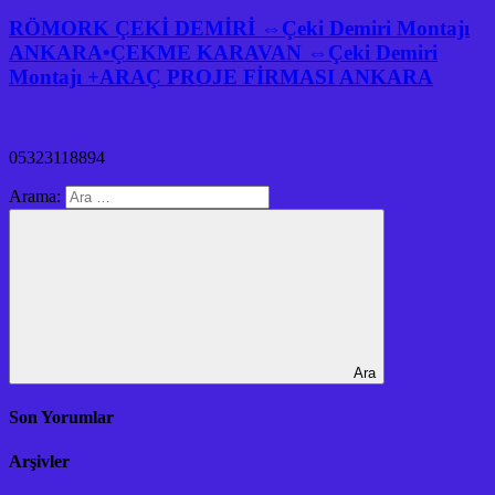
RÖMORK ÇEKİ DEMİRİ ⇔Çeki Demiri Montajı
ANKARA•ÇEKME KARAVAN ⇔Çeki Demiri
Montajı +ARAÇ PROJE FİRMASI ANKARA
05323118894
Arama:
Ara
Son Yorumlar
Arşivler