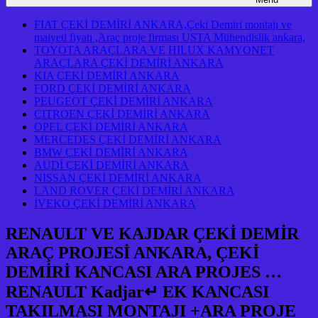
FIAT ÇEKİ DEMİRİ ANKARA,Çeki Demiri montajı ve
maiyeti fiyatı ,Araç proje firması USTA Mühendislik ankara,
TOYOTA ARAÇLARA VE HILUX KAMYONET
ARAÇLARA ÇEKİ DEMİRİ ANKARA
KIA ÇEKİ DEMİRİ ANKARA
FORD ÇEKİ DEMİRİ ANKARA
PEUGEOT ÇEKİ DEMİRİ ANKARA
CITROEN ÇEKİ DEMİRİ ANKARA
OPEL ÇEKİ DEMİRİ ANKARA
MERCEDES ÇEKİ DEMİRİ ANKARA
BMW ÇEKİ DEMİRİ ANKARA
AUDİ ÇEKİ DEMİRİ ANKARA
NISSAN ÇEKİ DEMİRİ ANKARA
LAND ROVER ÇEKİ DEMİRİ ANKARA
İVEKO ÇEKİ DEMİRİ ANKARA
RENAULT VE KAJDAR ÇEKİ DEMİR
ARAÇ PROJESİ ANKARA, ÇEKİ
DEMİRİ KANCASI ARA PROJES …
RENAULT Kadjar↵ EK KANCASI
TAKILMASI MONTAJI +ARA PROJE