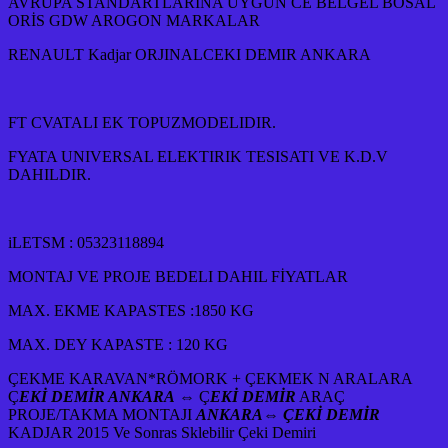
AVRUPA STANDARTLARINA UYGUN CE BELGEL BOSAL
ORİS GDW AROGON MARKALAR
RENAULT Kadjar ORJINALCEKI DEMIR ANKARA
FT CVATALI EK TOPUZMODELIDIR.
FYATA UNIVERSAL ELEKTIRIK TESISATI VE K.D.V
DAHILDIR.
iLETSM : 05323118894
MONTAJ VE PROJE BEDELI DAHIL FİYATLAR
MAX. EKME KAPASTES :1850 KG
MAX. DEY KAPASTE : 120 KG
ÇEKME KARAVAN*RÖMORK + ÇEKMEK N ARALARA
Ç
EKİ DEMİR ANKARA
⇔ Ç
EKİ DEMİR
ARAÇ
PROJE/TAKMA MONTAJI
ANKARA
⇔
ÇEKİ DEMİR
KADJAR 2015 Ve Sonras Sklebilir Çeki Demiri