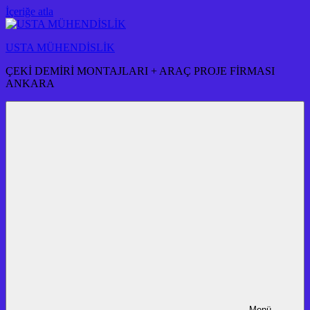
İçeriğe atla
USTA MÜHENDİSLİK
ÇEKİ DEMİRİ MONTAJLARI + ARAÇ PROJE FİRMASI
ANKARA
Menü