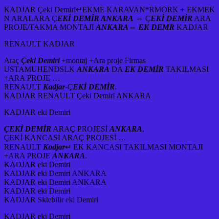
KADJAR Çeki Demiri
↵
EKME KARAVAN*RMORK + EKMEK
N ARALARA Ç
EKİ DEMİR ANKARA
⇔ Ç
EKİ DEMİR
ARA
PROJE/TAKMA MONTAJI
ANKARA
⇔
EK DEMR
KADJAR
RENAULT KADJAR
Araç
Çeki Demiri
+montaj +Ara proje Firmas
USTAMUHENDSLK
ANKARA
DA
EK DEMİR
TAKILMASI
+ARA PROJE …
RENAULT
Kadjar
-Ç
EKİ DEMİR
.
KADJAR RENAULT Çeki Demiri
ANKARA
KADJAR eki Demiri
ÇEKİ DEMİR
ARAÇ PROJESİ
ANKARA
,
ÇEKİ KANCASI ARAÇ PROJESİ …
RENAULT
Kadjar
↵ EK KANCASI TAKILMASI MONTAJI
+ARA PROJE
ANKARA
.
KADJAR eki Demiri
KADJAR eki Demiri ANKARA
KADJAR eki Demiri ANKARA
KADJAR eki Demiri
KADJAR Sklebilir eki Demiri
KADJAR eki Demiri