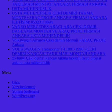
TAKILMASI MONTAJI ANKARA FİRMASI ANKARA
USTA MÜHENDİSLİK
USTA MÜHENDİSLİK ÇEKİ DEMİRİ TAKMA
MONTE+ARAÇ PROJE ANKARA FİRMASI ANKARA
İLETİŞİM: 05323118894
VANEO MERCEDES ARAÇLARA ÇEKİ DEMİR
BAGLAMA MONTAJI VE ARAÇ PROJE FİRMASI
ANKARA USTA MÜHENDİSLİK
Volkswagen Amarok Çeki demiri Montajı +ARAÇ PROJE
Ankara
VOLKSWAGEN Transporter T4 1991-1996 ~ÇEKİ
DEMİRİ KANCASI TAKILMASI MONTAJI ANKARA
x5 bmw Çeki demiri kancası takma montajı fiyatı projesi
ankara usta mühendislik
Meta
Giriş
Yazı beslemesi
Yorum beslemesi
WordPress.org