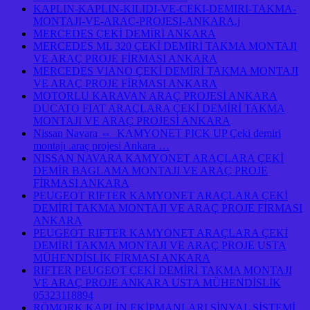
KAPLIN-KAPLIN-KILIDI-VE-CEKI-DEMIRI-TAKMA-
MONTAJI-VE-ARAC-PROJESI-ANKARA.j
MERCEDES ÇEKİ DEMİRİ ANKARA
MERCEDES ML 320 ÇEKİ DEMİRİ TAKMA MONTAJI
VE ARAÇ PROJE FİRMASI ANKARA
MERCEDES VIANO ÇEKİ DEMİRİ TAKMA MONTAJI
VE ARAÇ PROJE FİRMASI ANKARA
MOTORLU KARAVAN ARAÇ PROJESİ ANKARA
DUCATO FIAT ARAÇLARA ÇEKİ DEMİRİ TAKMA
MONTAJI VE ARAÇ PROJESİ ANKARA
Nissan Navara ⇔ KAMYONET PICK UP Çeki demiri
montajı .araç projesi Ankara …
NISSAN NAVARA KAMYONET ARAÇLARA ÇEKİ
DEMİR BAGLAMA MONTAJI VE ARAÇ PROJE
FİRMASI ANKARA
PEUGEOT RIFTER KAMYONET ARAÇLARA ÇEKİ
DEMİRİ TAKMA MONTAJI VE ARAÇ PROJE FİRMASI
ANKARA
PEUGEOT RIFTER KAMYONET ARAÇLARA ÇEKİ
DEMİRİ TAKMA MONTAJI VE ARAÇ PROJE USTA
MÜHENDİSLİK FİRMASI ANKARA
RIFTER PEUGEOT ÇEKİ DEMİRİ TAKMA MONTAJI
VE ARAÇ PROJE ANKARA USTA MÜHENDİSLİK
05323118894
RÖMORK KAPLİN EKİPMANLARI SİNYAL SİSTEMİ