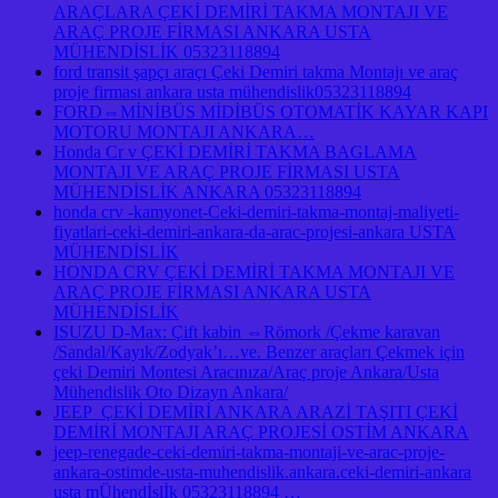
ARAÇLARA ÇEKİ DEMİRİ TAKMA MONTAJI VE
ARAÇ PROJE FİRMASI ANKARA USTA
MÜHENDİSLİK 05323118894
ford transit şapçı araçı Çeki Demiri takma Montajı ve araç
proje firması ankara usta mühendislik05323118894
FORD⇔MİNİBÜS MİDİBÜS OTOMATİK KAYAR KAPI
MOTORU MONTAJI ANKARA…
Honda Cr v ÇEKİ DEMİRİ TAKMA BAGLAMA
MONTAJI VE ARAÇ PROJE FİRMASI USTA
MÜHENDİSLİK ANKARA 05323118894
honda crv -kamyonet-Ceki-demiri-takma-montaj-maliyeti-
fiyatlari-ceki-demiri-ankara-da-arac-projesi-ankara USTA
MÜHENDİSLİK
HONDA CRV ÇEKİ DEMİRİ TAKMA MONTAJI VE
ARAÇ PROJE FİRMASI ANKARA USTA
MÜHENDİSLİK
ISUZU D-Max: Çift kabin ⇔Römork /Çekme karavan
/Sandal/Kayık/Zodyak’ı…ve. Benzer araçları Çekmek için
çeki Demiri Montesi Aracınıza/Araç proje Ankara/Usta
Mühendislik Oto Dizayn Ankara/
JEEP ÇEKİ DEMİRİ ANKARA ARAZİ TAŞITI ÇEKİ
DEMİRİ MONTAJI ARAÇ PROJESİ OSTİM ANKARA
jeep-renegade-ceki-demiri-takma-montaji-ve-arac-proje-
ankara-ostimde-usta-muhendislik.ankara.ceki-demiri-ankara
usta mÜhendİslİk 05323118894 …