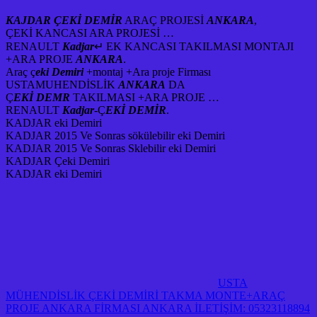
KAJDAR ÇEKİ DEMİR
ARAÇ PROJESİ
ANKARA
,
ÇEKİ KANCASI ARA PROJESİ …
RENAULT
Kadjar
↵ EK KANCASI TAKILMASI MONTAJI
+ARA PROJE
ANKARA
.
Araç ç
eki Demiri
+montaj +Ara proje Firması
USTAMUHENDİSLİK
ANKARA
DA
Ç
EKİ DEMR
TAKILMASI +ARA PROJE …
RENAULT
Kadjar
-Ç
EKİ DEMİR
.
KADJAR eki Demiri
KADJAR 2015 Ve Sonras sökülebilir eki Demiri
KADJAR 2015 Ve Sonras Sklebilir eki Demiri
KADJAR Çeki Demiri
KADJAR eki Demiri
USTA
MÜHENDİSLİK ÇEKİ DEMİRİ TAKMA MONTE+ARAÇ
PROJE ANKARA FİRMASI ANKARA İLETİŞİM: 05323118894