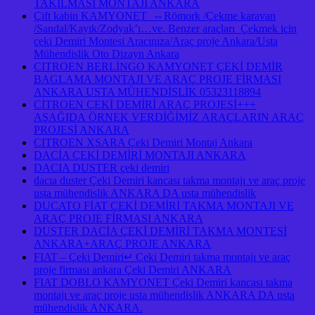
TAKILMASI MONTAJI ANKARA
Çift kabin KAMYONET ⇔Römork /Çekme karavan
/Sandal/Kayık/Zodyak’ı…ve. Benzer araçları Çekmek için
çeki Demiri Montesi Aracınıza/Araç proje Ankara/Usta
Mühendislik Oto Dizayn Ankara
CITROEN BERLİNGO KAMYONET ÇEKİ DEMİR
BAGLAMA MONTAJI VE ARAÇ PROJE FİRMASI
ANKARA USTA MÜHENDİSLİK 05323118894
CİTROEN ÇEKİ DEMİRİ ARAÇ PROJESİ+++
AŞAĞIDA ÖRNEK VERDİĞİMİZ ARAÇLARIN ARAÇ
PROJESİ ANKARA
CITROEN XSARA Çeki Demiri Montaj Ankara
DACİA ÇEKİ DEMİRİ MONTAJI ANKARA
DACIA DUSTER çeki demiri
dacıa duster Çeki Demiri kancası takma montajı ve araç proje
usta mühendislik ANKARA DA usta mühendislik
DUCATO FİAT ÇEKİ DEMİRİ TAKMA MONTAJI VE
ARAÇ PROJE FİRMASI ANKARA
DUSTER DACİA ÇEKİ DEMİRİ TAKMA MONTESİ
ANKARA+ARAÇ PROJE ANKARA
FIAT – Çeki Demiri↵ Çeki Demiri takma montajı ve araç
proje firması ankara Çeki Demiri ANKARA
FIAT DOBLO KAMYONET Çeki Demiri kancası takma
montajı ve araç proje usta mühendislik ANKARA DA usta
mühendislik ANKARA.