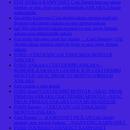
FIAT DOBLO KAMYONET Çeki Demiri kancası takma
montajı ve araç proje usta mühendislik ANKARA DAusta
mühendislik
fiat-doblo-kamyonet-Ceki-demiri-takma-montaj-maliyeti-
fiyatlari-ceki-demiri-ankara-da-arac-projesi-ankara
fıat 500 çeki-demiri-takma-montaji-ve-arac-proje-firmasi-
ankara-usta-mühendislik ankara
Fıat doblo fıat egea cross fıat ducato ….Çeki Demiri↵ Çeki
Demiri takma montajı maliyeti fiyatı ve araç proje firması
ankara
FORD ~ÇEKİ KANCASI TAKILMASI MONTAJI
ANKARA
FORD ANKARA ÇEKİ DEMİRİ ANKARA.-
ROMORK.KARAVAN ÇEKMEK İÇİN ÇEKİ DEMİRİ
MONTAJI+ARAÇ PROJE VE MONTAJ FİRMASI
ANKARA
ford custom a çeki demiri
FORD Kuga*ÇEKİ DEMİRİ MONTAJI +ARAÇ PROJE
FİRMASI ANKARA ÇEKİ DEMİRİ MONTAJI +ARAÇ
PROJE FİRMASI ANKARA USTA MÜHENDİSLİK
FORD Ranger -~ÇEKİ KANCASI TAKILMASI
MONTAJI ANKARA
Ford Ranger ⇔ KAMYONET PICK UP Çeki demiri
montajı .araç projesi Ankara …SSANYONG KAMYONET
FORD TOURNEO CONNEECT KAMYONET