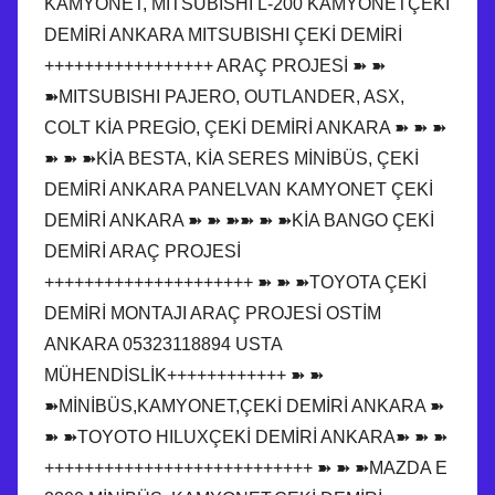
KAMYONET, MITSUBISHI L-200 KAMYONETÇEKİ
DEMİRİ ANKARA MITSUBISHI ÇEKİ DEMİRİ
+++++++++++++++++ ARAÇ PROJESİ ➽ ➽
➽MITSUBISHI PAJERO, OUTLANDER, ASX,
COLT KİA PREGİO, ÇEKİ DEMİRİ ANKARA ➽ ➽ ➽
➽ ➽ ➽KİA BESTA, KİA SERES MİNİBÜS, ÇEKİ
DEMİRİ ANKARA PANELVAN KAMYONET ÇEKİ
DEMİRİ ANKARA ➽ ➽ ➽➽ ➽ ➽KİA BANGO ÇEKİ
DEMİRİ ARAÇ PROJESİ
+++++++++++++++++++++ ➽ ➽ ➽TOYOTA ÇEKİ
DEMİRİ MONTAJI ARAÇ PROJESİ OSTİM
ANKARA 05323118894 USTA
MÜHENDİSLİK++++++++++++ ➽ ➽
➽MİNİBÜS,KAMYONET,ÇEKİ DEMİRİ ANKARA ➽
➽ ➽TOYOTO HILUXÇEKİ DEMİRİ ANKARA➽ ➽ ➽
+++++++++++++++++++++++++++ ➽ ➽ ➽MAZDA E