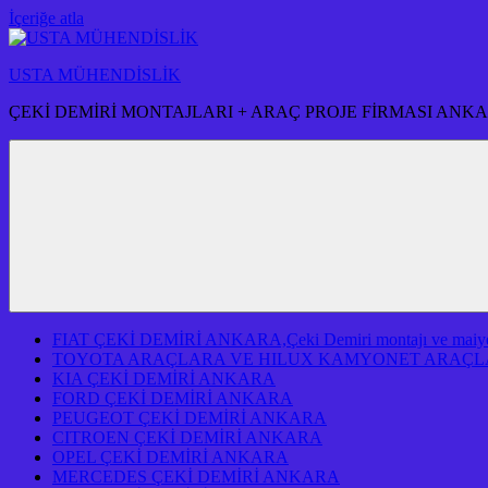
İçeriğe atla
USTA MÜHENDİSLİK
ÇEKİ DEMİRİ MONTAJLARI + ARAÇ PROJE FİRMASI ANK
FIAT ÇEKİ DEMİRİ ANKARA,Çeki Demiri montajı ve maiyeti f
TOYOTA ARAÇLARA VE HILUX KAMYONET ARAÇLA
KIA ÇEKİ DEMİRİ ANKARA
FORD ÇEKİ DEMİRİ ANKARA
PEUGEOT ÇEKİ DEMİRİ ANKARA
CITROEN ÇEKİ DEMİRİ ANKARA
OPEL ÇEKİ DEMİRİ ANKARA
MERCEDES ÇEKİ DEMİRİ ANKARA