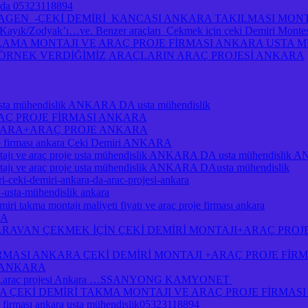
ra da 05323118894
A VOLKSWAGEN -ÇEKİ DEMİRİ KANCASI ANKARA TAKILMASI MO
/Zodyak’ı…ve. Benzer araçları Çekmek için çeki Demiri Montesi 
MA MONTAJI VE ARAÇ PROJE FİRMASI ANKARA USTA MÜH
A ÖRNEK VERDİĞİMİZ ARAÇLARIN ARAÇ PROJESİ ANKARA
je usta mühendislik ANKARA DA usta mühendislik
RAÇ PROJE FİRMASI ANKARA
NKARA+ARAÇ PROJE ANKARA
je firması ankara Çeki Demiri ANKARA
ı ve araç proje usta mühendislik ANKARA DA usta mühendislik
 ve araç proje usta mühendislik ANKARA DAusta mühendislik
i-ceki-demiri-ankara-da-arac-projesi-ankara
a-usta-mühendislik ankara
ri takma montajı maliyeti fiyatı ve araç proje firması ankara
RA
RAVAN ÇEKMEK İÇİN ÇEKİ DEMİRİ MONTAJI+ARAÇ PROJ
İRMASI ANKARA ÇEKİ DEMİRİ MONTAJI +ARAÇ PROJE Fİ
I ANKARA
jı .araç projesi Ankara …SSANYONG KAMYONET
Kİ DEMİRİ TAKMA MONTAJI VE ARAÇ PROJE FİRMASI A
je firması ankara usta mühendislik05323118894