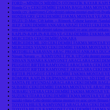
FORD⇔MİNİBÜS MİDİBÜS OTOMATİK KAYAR KAPI
Honda Cr v ÇEKİ DEMİRİ TAKMA BAGLAMA MONTAJI
honda crv -kamyonet-Ceki-demiri-takma-montaj-maliyeti-fiy
HONDA CRV ÇEKİ DEMİRİ TAKMA MONTAJI VE ARA
ISUZU D-Max: Çift kabin ⇔Römork /Çekme karavan /Sandal/Ka
JEEP ÇEKİ DEMİRİ ANKARA ARAZİ TAŞITI ÇEKİ DE
jeep-renegade-ceki-demiri-takma-montaji-ve-arac-proje-ankar
KAPLIN-KAPLIN-KILIDI-VE-CEKI-DEMIRI-TAKMA-M
MERCEDES ÇEKİ DEMİRİ ANKARA
MERCEDES ML 320 ÇEKİ DEMİRİ TAKMA MONTAJI V
MERCEDES VIANO ÇEKİ DEMİRİ TAKMA MONTAJI V
MOTORLU KARAVAN ARAÇ PROJESİ ANKARA DUCAT
Nissan Navara ⇔ KAMYONET PICK UP Çeki demiri montajı 
NISSAN NAVARA KAMYONET ARAÇLARA ÇEKİ DEMİ
PEUGEOT RIFTER KAMYONET ARAÇLARA ÇEKİ DEM
PEUGEOT RIFTER KAMYONET ARAÇLARA ÇEKİ DEM
RIFTER PEUGEOT ÇEKİ DEMİRİ TAKMA MONTAJI VE
RÖMORK KAPLİN EKİPMANLARI SİNYAL SİSTEMİ +
SANTA FE HYUNDAİ ARAÇLARA ÇEKİ DEMİR BAGL
SUBARU ÇEKİ DEMİRİ TAKMA MONTAJ VE ARAÇ PR
SUBARU VİTARA ÇEKİ DEMİRİ TAKMA MONTAJI VE
SUZUKİ VİTARA ÇEKİ DEMİRİ TKMA MONTAJI VE A
suzuki-vitara-Ceki-demiri-takma-montaji-ve-arac-proje-firmasi
TOYOTA HILUX KAMYONET ARAÇLARA ÇEKİ DEMİR
TOYOTA HILUX KAMYONET ÇEKİ DEMİRİ TAKMA Sİ