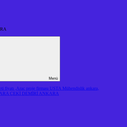
ARA
Menü
iyatı ,Araç proje firması USTA Mühendislik ankara,
RA ÇEKİ DEMİRİ ANKARA