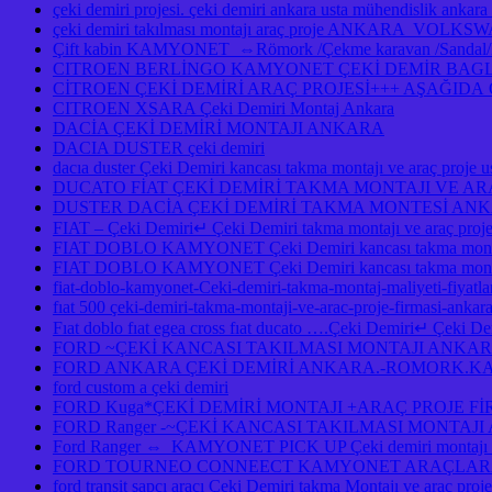
çeki demiri projesi. çeki demiri ankara usta mühendislik anka
çeki demiri takılması montajı araç proje ANKAR
Çift kabin KAMYONET ⇔Römork /Çekme karavan /Sandal/Kayık
CITROEN BERLİNGO KAMYONET ÇEKİ DEMİR BAGLA
CİTROEN ÇEKİ DEMİRİ ARAÇ PROJESİ+++ AŞAĞID
CITROEN XSARA Çeki Demiri Montaj Ankara
DACİA ÇEKİ DEMİRİ MONTAJI ANKARA
DACIA DUSTER çeki demiri
dacıa duster Çeki Demiri kancası takma montajı ve araç pro
DUCATO FİAT ÇEKİ DEMİRİ TAKMA MONTAJI VE A
DUSTER DACİA ÇEKİ DEMİRİ TAKMA MONTESİ A
FIAT – Çeki Demiri↵ Çeki Demiri takma montajı ve araç pro
FIAT DOBLO KAMYONET Çeki Demiri kancası takma montaj
FIAT DOBLO KAMYONET Çeki Demiri kancası takma montajı
fiat-doblo-kamyonet-Ceki-demiri-takma-montaj-maliyeti-fiyatlar
fıat 500 çeki-demiri-takma-montaji-ve-arac-proje-firmasi-ankar
Fıat doblo fıat egea cross fıat ducato ….Çeki Demiri↵ Çeki Demi
FORD ~ÇEKİ KANCASI TAKILMASI MONTAJI ANKA
FORD ANKARA ÇEKİ DEMİRİ ANKARA.-ROMORK.KA
ford custom a çeki demiri
FORD Kuga*ÇEKİ DEMİRİ MONTAJI +ARAÇ PROJE F
FORD Ranger -~ÇEKİ KANCASI TAKILMASI MONTAJ
Ford Ranger ⇔ KAMYONET PICK UP Çeki demiri monta
FORD TOURNEO CONNEECT KAMYONET ARAÇLARA ÇE
ford transit şapçı araçı Çeki Demiri takma Montajı ve araç pro