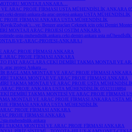
 MOTORU MONTAJI ANKARA…
 VE ARAÇ PROJE FİRMASI USTA MÜHENDİSLİK ANKARA 05
atlari-ceki-demiri-ankara-da-arac-projesi-ankara USTA MÜHENDİSLİK
Ç PROJE FİRMASI ANKARA USTA MÜHENDİSLİK
yık/Zodyak’ı…ve. Benzer araçları Çekmek için çeki Demiri Montesi
MİRİ MONTAJI ARAÇ PROJESİ OSTİM ANKARA
a-ostimde-usta-muhendislik.ankara.ceki-demiri-ankara usta mÜhendİsl
ONTAJI-VE-ARAC-PROJESI-ANKARA.j
E ARAÇ PROJE FİRMASI ANKARA
E ARAÇ PROJE FİRMASI ANKARA
O FIAT ARAÇLARA ÇEKİ DEMİRİ TAKMA MONTAJI VE AR
.araç projesi Ankara …
R BAGLAMA MONTAJI VE ARAÇ PROJE FİRMASI ANKARA
İRİ TAKMA MONTAJI VE ARAÇ PROJE FİRMASI ANKARA
İRİ TAKMA MONTAJI VE ARAÇ PROJE USTA MÜHENDİSLİ
 ARAÇ PROJE ANKARA USTA MÜHENDİSLİK 05323118894
ÇEKİ DEMİRİ TAKMA MONTESİ VE ARAÇ PROJE FİRMASI U
AMA MONTAJI VE ARAÇ PROJE FİRMASI ANKARA USTA M
OJE FİRMASI ANKARA USTA MÜHENDİSLİK
 ARAÇ PROJE FİRMASI ANKARA
RAÇ PROJE FİRMASI ANKARA
-Usta-muhendislik-ankara
İ TAKMA MONTESİ VE ARAÇ PROJE FİRMASI ANKARA
NYAL PİRİZ SİSTEMİ…TOYOTA-HILUX-KAMYONET-CEKI-D