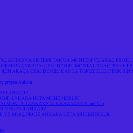
NYAL AKTARMA SİSTEMİ TAKMA MONTESİ VE ARAÇ PROJE
OJE FİRMASI ANKARA/ ÇEKİ DEMİRİ MONTAJ /ARAÇ PROJE 
İN ARAÇA ÇEKİ DEMİRİ KANCA TOPUZ ELEKTİRİK SİNY
projesi Ankara
MASI ANKARA
PROJE ANKARA USTA MÜHENDİSLİK
ASI MONTAJI ANKARA VOLKSWAGEN Panel Van
ASI MONTAJI ANKARA
I VE ARAÇ PROJE ANKARA USTA MÜHENDİSLİK
 da