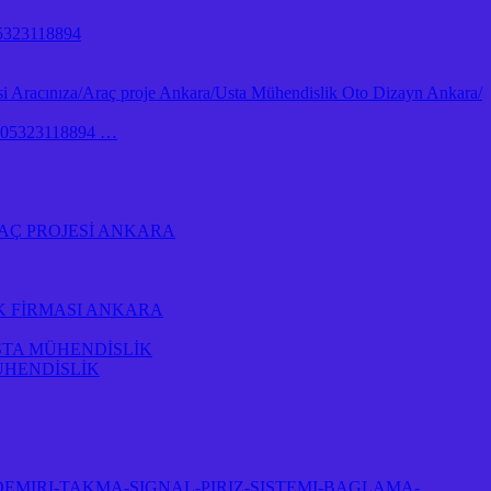
323118894
 Aracınıza/Araç proje Ankara/Usta Mühendislik Oto Dizayn Ankara/
İk 05323118894 …
AÇ PROJESİ ANKARA
K FİRMASI ANKARA
STA MÜHENDİSLİK
ÜHENDİSLİK
EMIRI-TAKMA-SIGNAL-PIRIZ-SISTEMI-BAGLAMA-