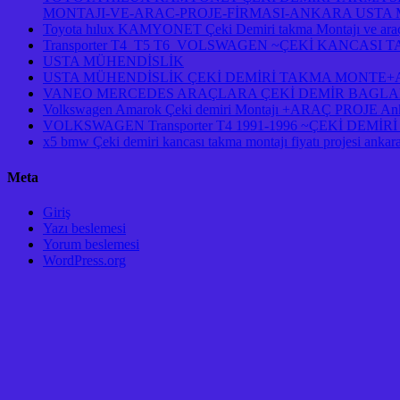
MONTAJI-VE-ARAC-PROJE-FİRMASI-ANKARA USTA M
Toyota hılux KAMYONET Çeki Demiri takma Montajı ve araç
Transporter T4 T5 T6 VOLSWAGEN ~ÇEKİ KANCASI
USTA MÜHENDİSLİK
USTA MÜHENDİSLİK ÇEKİ DEMİRİ TAKMA MONTE+AR
VANEO MERCEDES ARAÇLARA ÇEKİ DEMİR BAGLAM
Volkswagen Amarok Çeki demiri Montajı +ARAÇ PROJE An
VOLKSWAGEN Transporter T4 1991-1996 ~ÇEKİ DEM
x5 bmw Çeki demiri kancası takma montajı fiyatı projesi ankar
Meta
Giriş
Yazı beslemesi
Yorum beslemesi
WordPress.org