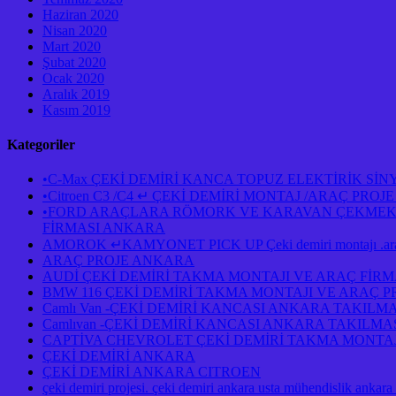
Haziran 2020
Nisan 2020
Mart 2020
Şubat 2020
Ocak 2020
Aralık 2019
Kasım 2019
Kategoriler
•C-Max ÇEKİ DEMİRİ KANCA TOPUZ ELEKTİRİK Sİ
•Citroen C3 /C4 ↵ ÇEKİ DEMİRİ MONTAJ /ARAÇ PR
•FORD ARAÇLARA RÖMORK VE KARAVAN ÇEKMEK İÇ
FİRMASI ANKARA
AMOROK ↵KAMYONET PICK UP Çeki demiri montajı .araç 
ARAÇ PROJE ANKARA
AUDİ ÇEKİ DEMİRİ TAKMA MONTAJI VE ARAÇ FİR
BMW 116 ÇEKİ DEMİRİ TAKMA MONTAJI VE ARAÇ 
Camlı Van -ÇEKİ DEMİRİ KANCASI ANKARA TAKILM
Camlıvan -ÇEKİ DEMİRİ KANCASI ANKARA TAKILM
CAPTİVA CHEVROLET ÇEKİ DEMİRİ TAKMA MONTAJ
ÇEKİ DEMİRİ ANKARA
ÇEKİ DEMİRİ ANKARA CITROEN
çeki demiri projesi. çeki demiri ankara usta mühendislik ankara