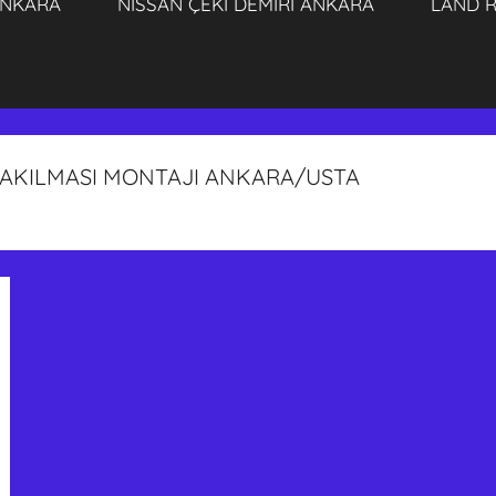
ANKARA
NISSAN ÇEKİ DEMİRİ ANKARA
LAND R
 TAKILMASI MONTAJI ANKARA/USTA