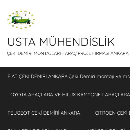
İçeriğe
atla
USTA MÜHENDİSLİK
ÇEKİ DEMİRİ MONTAJLARI + ARAÇ PROJE FİRMASI ANKARA
FIAT ÇEKİ DEMİRİ ANKARA,Çeki Demiri montajı ve maiy
TOYOTA ARAÇLARA VE HILUX KAMYONET ARAÇLARA 
PEUGEOT ÇEKİ DEMİRİ ANKARA
CITROEN ÇEKİ